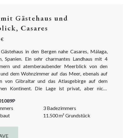
 mit Gästehaus und
lick, Casares
 €
 Gästehaus in den Bergen nahe Casares, Málaga,
n, Spanien. Ein sehr charmantes Landhaus mit 4
mmern und atemberaubender Meerblick von den
 und dem Wohnzimmer auf das Meer, ebenals auf
en von Gibraltar und das Atlasgebirge auf dem
chen Kontinent. Die Lage ist privat, aber nicht
den. Zur Finca gehört ein Grundstück von über
-01089P
. Das Gelände ist teilweise flach, ideal für einen
immers
3 Badezimmers
 Gemüsegarten,...
baut
11.500
m²
Grundstück
AVE