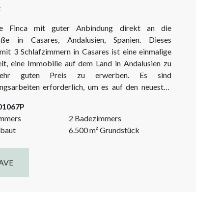
t
e Finca mit guter Anbindung direkt an die
aße in Casares, Andalusien, Spanien. Dieses
mit 3 Schlafzimmern in Casares ist eine einmalige
it, eine Immobilie auf dem Land in Andalusien zu
ehr guten Preis zu erwerben. Es sind
ngsarbeiten erforderlich, um es auf den neuesten
bringen und wieder voll funktionsfähig zu machen.
-01067P
e zusätzliche Investition von ungefährer 100.000 €
immers
2 Badezimmers
ch. Wenn man das Haus...
baut
6.500
m²
Grundstück
AVE