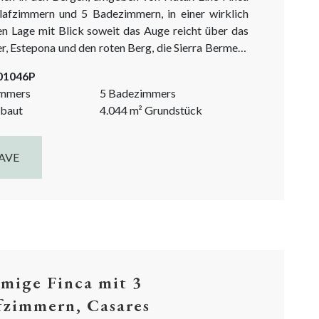
lafzimmern und 5 Badezimmern, in einer wirklich
n Lage mit Blick soweit das Auge reicht über das
, Estepona und den roten Berg, die Sierra Bermeja.
 Traum in der Entstehung. Ein großes Reformprojekt
-01046P
m Gange. Der jetzige Besitzer wird das...
immers
5 Badezimmers
baut
4.044
m²
Grundstück
AVE
mige Finca mit 3
fzimmern, Casares