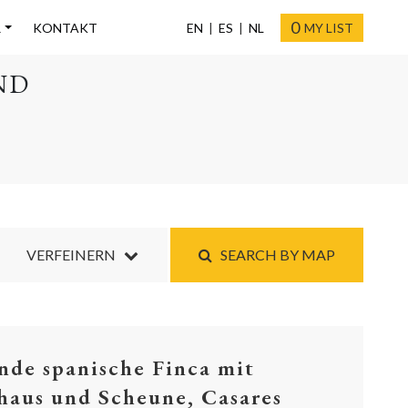
0
R
KONTAKT
EN
ES
NL
MY LIST
ND
VERFEINERN
SEARCH BY MAP
nde spanische Finca mit
haus und Scheune, Casares