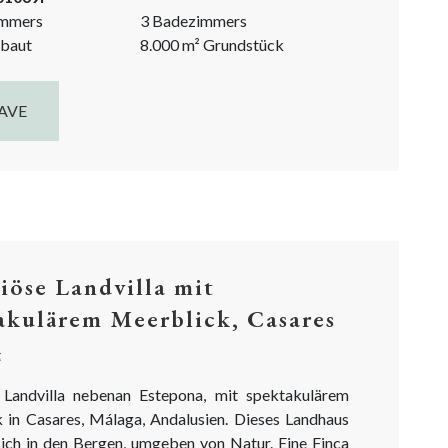
der als Ferienhaus. Hier wird ein Traum wahr!
immers
3 Badezimmers
r über eine 5-minütige, größtenteils betonierte
baut
8.000
m²
Grundstück
auf in die Hügel von...
AVE
iöse Landvilla mit
akulärem Meerblick, Casares
t
 Landvilla nebenan Estepona, mit spektakulärem
 in Casares, Málaga, Andalusien. Dieses Landhaus
sich in den Bergen, umgeben von Natur. Eine Finca