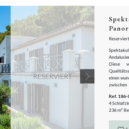
Spekt
Panor
Reservier
Spektakul
Andalusien
Diese w
Qualitäts
RESERVIERT
einen wun
Next
zwischen 
Bonus ist
Ref. 186
Dieses fan
4 Schlafz
ein mod
236
m²
Be
Panoramab