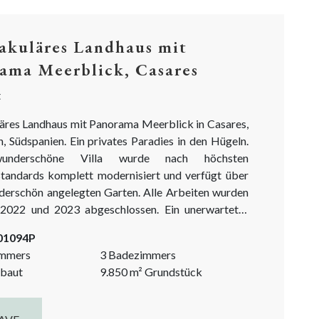
akuläres Landhaus mit
ama Meerblick, Casares
t
äres Landhaus mit Panorama Meerblick in Casares,
, Südspanien. Ein privates Paradies in den Hügeln.
underschöne Villa wurde nach höchsten
standards komplett modernisiert und verfügt über
derschön angelegten Garten. Alle Arbeiten wurden
2022 und 2023 abgeschlossen. Ein unerwarteter
 ein malerisches Studio/Atelier mitten im Wald.
-01094P
tastische Landgut ist ein absolutes Muss, wenn Sie
immers
3 Badezimmers
ernes, in der Natur gelegenes Haus mit
baut
9.850
m²
Grundstück
lick auf das Meer...