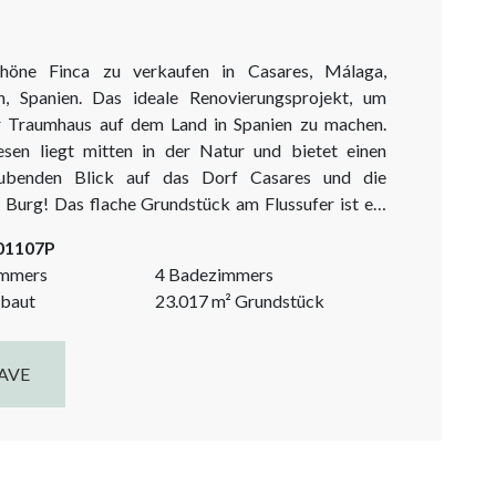
höne Finca zu verkaufen in Casares, Málaga,
n, Spanien. Das ideale Renovierungsprojekt, um
r Traumhaus auf dem Land in Spanien zu machen.
en liegt mitten in der Natur und bietet einen
ubenden Blick auf das Dorf Casares und die
 Burg! Das flache Grundstück am Flussufer ist ein
luspunkt. Dies ist die ideale Finca in Casares, um
-01107P
halten und ein Leben auf dem Land zu...
immers
4 Badezimmers
baut
23.017
m²
Grundstück
AVE