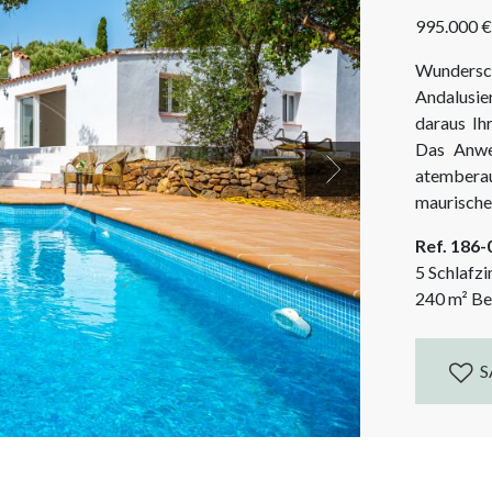
995.000 €
Wundersc
Andalusie
daraus Ih
Das Anwes
atembera
Next
maurische
riesiger P
Ref. 186
Pferde zu 
5 Schlafz
240
m²
Be
S