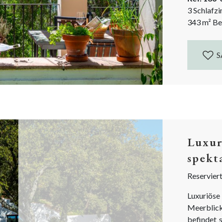
Wohnen o
3 Schlafz
Erreichba
343
m²
Be
Straße hin
S
Luxur
spekt
Reservier
Luxuriöse
Meerblick
befindet 