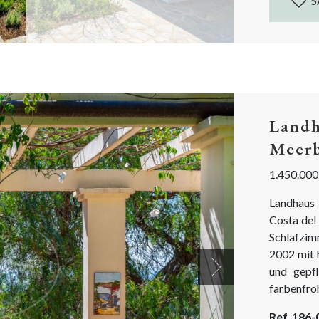
S
Landh
Meerb
1.450.000
Landhaus
Costa del
Schlafzim
2002 mit 
und gepfl
Next
farbenf
Eichenbäu
Ref. 186