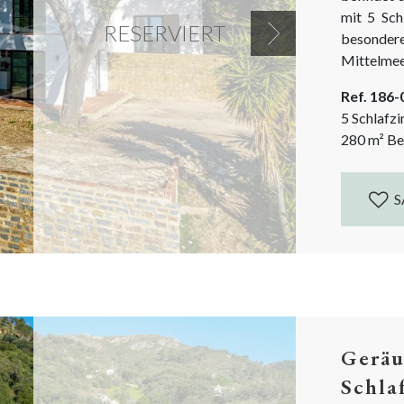
mit 5 Sch
RESERVIERT
besondere
Next
Mittelmeer
Es ist ein
Ref. 186
ist noch i
5 Schlafz
280
m²
Be
S
Geräu
Schla