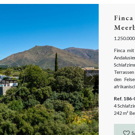
Finca
Meerb
1.250.000
Finca mit
Andalusie
Schlafzi
Terrassen
den Fels
Next
afrikanis
abgeschie
Ref. 186
11.500 m²
4 Schlafz
Obst- und
242
m²
Be
S