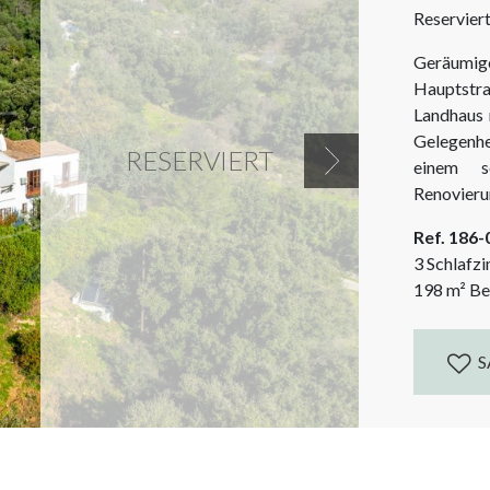
Reservier
Geräumig
Hauptstr
Landhaus 
Gelegenhe
RESERVIERT
einem s
Next
Renovieru
Stand zu 
Ref. 186
Es ist ein
3 Schlafz
erforderli
198
m²
Be
S