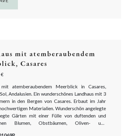
AVE
aus mit atemberaubendem
lick, Casares
 €
 mit atemberaubendem Meerblick in Casares,
 Sol, Andalusien. Ein wunderschönes Landhaus mit 3
mern in den Bergen von Casares. Erbaut im Jahr
hochwertigen Materialien. Wunderschön angelegte
egte Gärten mit einer Fülle von duftenden und
rohen Blumen, Obstbäumen, Oliven- und
men. Ein wahres Paradies für (halb-)dauerhaftes
-01069P