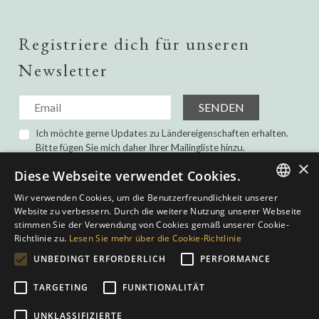
Registriere dich für unseren
Newsletter
SENDEN
Ich möchte gerne Updates zu Ländereigenschaften erhalten.
Bitte fügen Sie mich daher Ihrer Mailingliste hinzu.
Ich habe gelesen und bin damit einverstanden die
×
Diese Webseite verwendet Cookies.
Datenschutz-Bestimmungen.
Wir verwenden Cookies, um die Benutzerfreundlichkeit unserer
ENGLISH
Website zu verbessern. Durch die weitere Nutzung unserer Webseite
stimmen Sie der Verwendung von Cookies gemäß unserer Cookie-
SPANISH
Richtlinie zu.
Lesen Sie mehr über die Cookie-Richtlinie
GERMAN
UNBEDINGT ERFORDERLICH
PERFORMANCE
DUTCH
TARGETING
FUNKTIONALITÄT
Datenschutz-Bestimmungen
|
Cookies Policy
|
Web-Bedingungen
|
UNKLASSIFIZIERTE