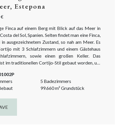
eer, Estepona
 €
ige Finca auf einem Berg mit Blick auf das Meer in
Costa del Sol, Spanien. Selten findet man eine Finca,
d in ausgezeichnetem Zustand, so nah am Meer. Es
Cortijo mit 3 Schlafzimmern und einem Gästehaus
hlafzimmern, sowie einen großen Keller. Das
st im traditionellen Cortijo-Stil gebaut worden, um
enhof herum, und strahlt andalusischen Charme aus.
-01002P
nach hohen Standards fertiggestelt...
immers
5 Badezimmers
ebaut
99.660
m²
Grundstück
AVE