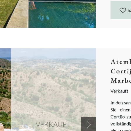
S
Atemb
Corti
Marbe
Verkauft
In den sa
Sie eine
Cortijo z
VERKAUFT
vollständi
Next
ein wund