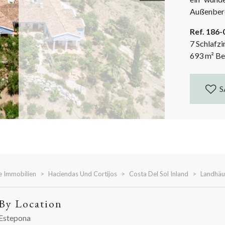
Außenbere
einzigart
Ref. 186
jeder Ecke
7 Schlafz
sich sowoh
693
m²
Be
S
e Immobilien
Haciendas Und Cortijos
Costa Del Sol Inland
Landhäu
By Location
Estepona