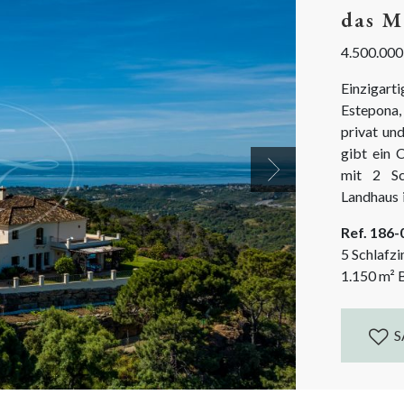
das M
4.500.000
Einzigart
Estepona, 
privat un
gibt ein 
mit 2 Sc
Next
Landhaus i
einen Inn
Ref. 186
Alles ist 
5 Schlafz
1.150
m²
B
S