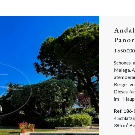
Andal
Panor
1.650.000
Schönes a
Malaga, A
atemberau
Berge vo
Dieses fa
Next
im Haupt
ausgestat
Ref. 186
Privatsphäre zu bi
4 Schlafz
andalusisc
385
m²
Be
Holzbalken