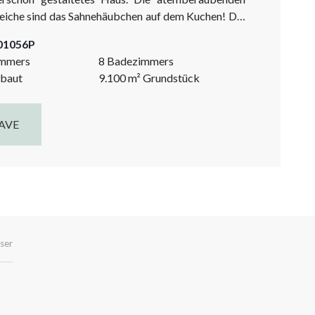
iche sind das Sahnehäubchen auf dem Kuchen! Die
ige Lage mit Mandel- und Olivenbäumen bietet von
-01056P
 aus spektakuläre Aussichten. Dieser Cortijo eignet
immers
8 Badezimmers
l für einen privaten Urlaubshaus als auch für die...
baut
9.100
m²
Grundstück
AVE
ser