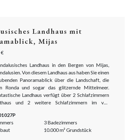
usisches Landhaus mit
amablick, Mijas
 €
ndalusisches Landhaus in den Bergen von Mijas,
ndalusien. Von diesem Landhaus aus haben Sie einen
benden Panoramablick über die Landschaft, die
n Ronda und sogar das glitzernde Mittelmeer.
ntastische Landhaus verfügt über 2 Schlafzimmern
haus und 2 weitere Schlafzimmern im voll
teten Gästehaus. Absolut perfekt, um Ihren Gästen
-01027P
eten. Dieses Landhaus weist viele
immers
3 Badezimmers
he Details auf, wie z.B. den Patio, die Pergola, die
baut
10.000
m²
Grundstück
,...