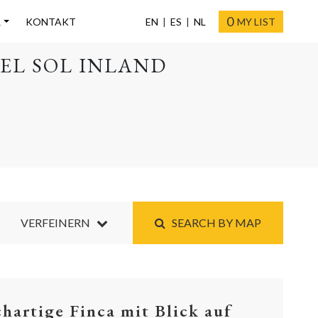
0
R
KONTAKT
EN
ES
NL
MY LIST
EL SOL INLAND
VERFEINERN
SEARCH BY MAP
chartige Finca mit Blick auf