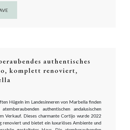
AVE
eraubendes authentisches
jo, komplett renoviert,
lla
nften Hügeln im Landesinneren von Marbella finden
n atemberaubenden authentischen andalusischen
um Verkauf. Dieses charmante Cortijo wurde 2022
g renoviert und bietet ein luxuriöses Ambiente und
erschön gestaltetes Haus. Die atemberaubenden