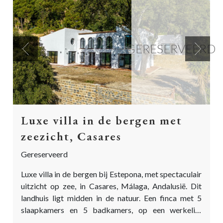
GERESERVEERD
Previous
Next
Luxe villa in de bergen met
zeezicht, Casares
Gereserveerd
Luxe villa in de bergen bij Estepona, met spectaculair
uitzicht op zee, in Casares, Málaga, Andalusië. Dit
landhuis ligt midden in de natuur. Een finca met 5
slaapkamers en 5 badkamers, op een werkelijk
bijzondere locatie met uitzicht zover het oog reikt