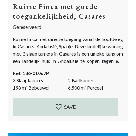
Ruime Finca met goede
toegankelijkheid, Casares
Gereserveerd
Ruime finca met directe toegang vanaf de hoofdweg
in Casares, Andalusië, Spanje. Deze landelijke woning
met 3 slaapkamers in Casares is een unieke kans om
een landelijk huis in Andalusië te kopen tegen een
zeer goede prijs. De woning behoeft gerenoveerd te
Ref. 186-01067P
worden om deze weer volledig up-to-date en
3 Slaapkamers
2 Badkamers
functioneel te maken. Er is een geschatte extra
198
m²
Bebouwd
6.500
m²
Perceel
investering van 100.000 euro nodig. En meer als men
het huis volledig wil...
SAVE