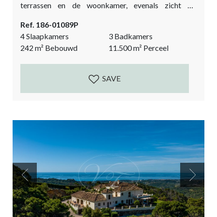
terrassen en de woonkamer, evenals zicht op
Gibraltar en het Atlasgebergte op het Afrikaanse
Ref. 186-01089P
continent. Gelegen op een prive locatie, maar niet
4 Slaapkamers
3 Badkamers
geïsoleerd. De finca heeft een grondstuk van 11.500
242
m²
Bebouwd
11.500
m²
Perceel
m². Het terrein is deels vlak, ideaal voor een fruit- en
moestuin, en deels glooiend bosgebied, allemaal...
SAVE
Previous
Next