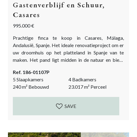
Gastenverblijf en Schuur,
Casares
995.000 €
Prachtige finca te koop in Casares, Málaga,
Andalusië, Spanje. Het ideale renovatieproject om er
uw droomhuis op het platteland in Spanje van te
maken. Het pand ligt midden in de natuur en biedt
een adembenemend uitzicht op het dorp Casares en
Ref. 186-01107P
het Moorse kasteel! Het vlakke perceel langs de
5 Slaapkamers
4 Badkamers
rivier is een enorme troef. Dit is de ideale finca in
240
m²
Bebouwd
23.017
m²
Perceel
Casares om paarden te houden en een boerenleven te
leiden. Het...
SAVE