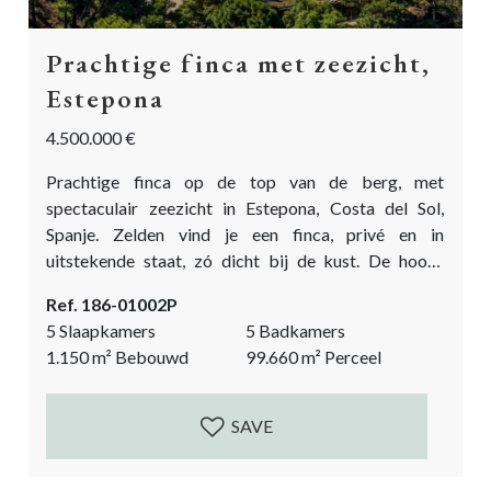
Prachtige finca met zeezicht,
Estepona
4.500.000 €
Prachtige finca op de top van de berg, met
spectaculair zeezicht in Estepona, Costa del Sol,
Spanje. Zelden vind je een finca, privé en in
uitstekende staat, zó dicht bij de kust. De hoofd
cortijo heeft 3 slaapkamers en er is een gastenverblijf
Ref. 186-01002P
met 2 slaapkamers,. Daarnaast een groot sousterrain.
5 Slaapkamers
5 Badkamers
Het landhuis is gebouwd in de traditionele cortijo-
1.150
m²
Bebouwd
99.660
m²
Perceel
stijl, rond een binnenplaats met veel Andalusische
charme. Afgewerkt volgens hoge specificaties en...
SAVE