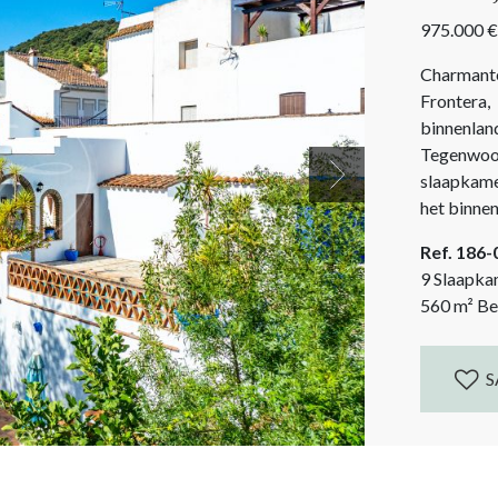
975.000 €
Charmant
Frontera,
binnenlan
Tegenwoor
slaapkamer
Next
het binnen
de bergen 
Ref. 186
vrienden. 
9 Slaapka
560
m²
Be
S