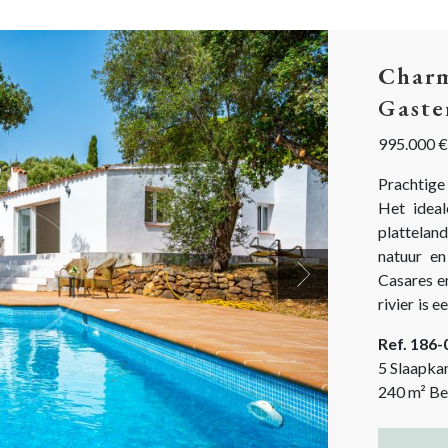
Charm
Gaste
995.000 €
Prachtige 
Het idea
platteland
natuur e
Casares e
Next
rivier is 
Ref. 186
5 Slaapka
240
m²
Be