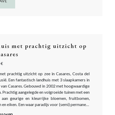
AVE
uis met prachtig uitzicht op
Casares
 €
met prachtig uitzicht op zee in Casares, Costa del
usië. Een fantastisch landhuis met 3 slaapkamers in
 van Casares. Gebouwd in 2002 met hoogwaardige
. Prachtig aangelegde en volgroeide tuinen met een
 aan geurige en kleurrijke bloemen, fruitbomen,
 en eiken. Een waar paradijs voor (semi) permanent
als vakantiehuis. Dit is een droom die uitkomt!
-01069P