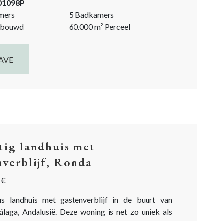
-01098P
mers
5 Badkamers
bouwd
60.000
m²
Perceel
AVE
tig landhuis met
nverblijf, Ronda
 €
s landhuis met gastenverblijf in de buurt van
laga, Andalusië. Deze woning is net zo uniek als