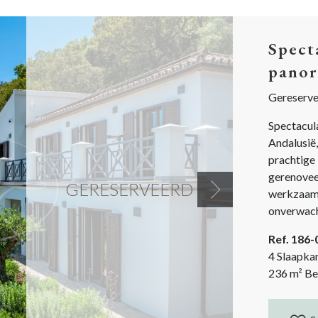
Spect
panor
Gereserv
Spectacul
Andalusië,
prachtige
gerenovee
GERESERVEERD
werkzaam
Next
onverwacht
het bos. 
Ref. 186
een eigent
4 Slaapka
236
m²
Be