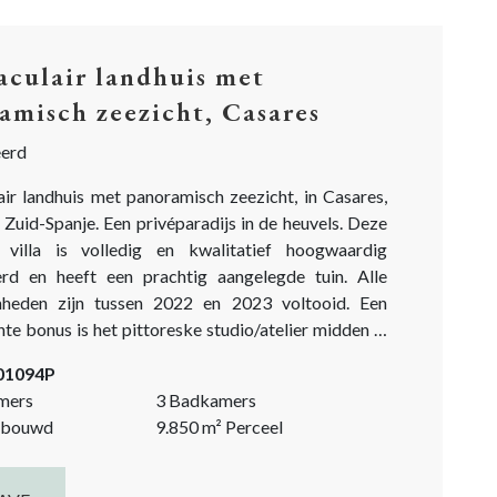
aculair landhuis met
amisch zeezicht, Casares
eerd
air landhuis met panoramisch zeezicht, in Casares,
 Zuid-Spanje. Een privéparadijs in de heuvels. Deze
 villa is volledig en kwalitatief hoogwaardig
rd en heeft een prachtig aangelegde tuin. Alle
heden zijn tussen 2022 en 2023 voltooid. Een
e bonus is het pittoreske studio/atelier midden in
Dit fantastische landhuis is een must-see voor wie
-01094P
ijdse woning zoekt, privé gelegen in de natuur, met
mers
3 Badkamers
panoramisch uitzicht op zee! Toegang...
bouwd
9.850
m²
Perceel