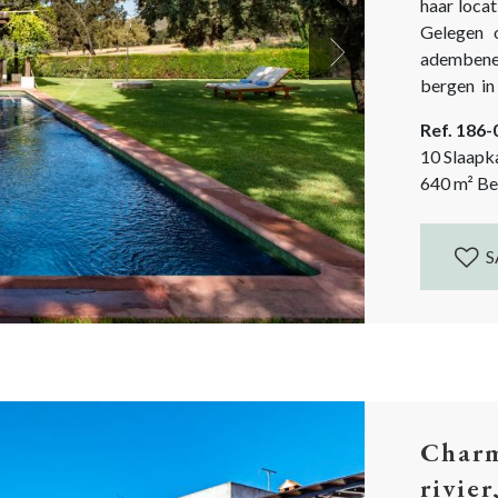
haar loca
Gelegen 
adembene
Next
bergen in de verte. Dit prach
ideale pl
Ref. 186
dagelijkse 
10 Slaapk
640
m²
Be
S
Charm
rivier