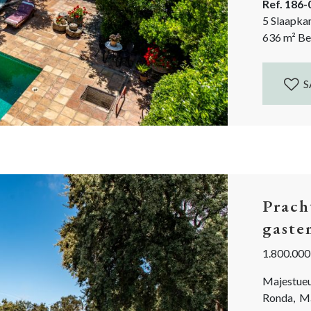
Ref. 186
5 Slaapka
636
m²
Be
S
Prach
gaste
1.800.000
Majestueu
Ronda, Má