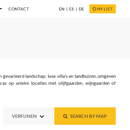
0
CONTACT
EN
ES
DE
MY LIST
en gevarieerd landschap; luxe villa's en landhuizen, omgeven
ncas op unieke locaties met olijfgaarden, wijngaarden of
VERFIJNEN
SEARCH BY MAP