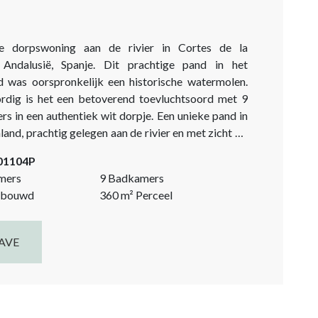
e dorpswoning aan de rivier in Cortes de la
 Andalusië, Spanje. Dit prachtige pand in het
d was oorspronkelijk een historische watermolen.
dig is het een betoverend toevluchtsoord met 9
s in een authentiek wit dorpje. Een unieke pand in
land, prachtig gelegen aan de rivier en met zicht op
daarachter. Een ideaal vakantiehuis voor familie en
-01104P
Of juist de perfecte plek om je eigen...
mers
9 Badkamers
bouwd
360
m²
Perceel
AVE