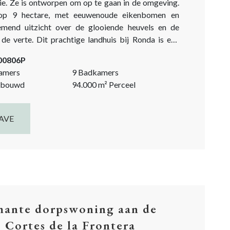
tie. Ze is ontworpen om op te gaan in de omgeving.
op 9 hectare, met eeuwenoude eikenbomen en
mend uitzicht over de glooiende heuvels en de
tige landhuis bij Ronda is een
ek om even helemaal weg te zijn van de stressvolle
-00806P
sleur,...
amers
9 Badkamers
bouwd
94.000
m²
Perceel
AVE
ante dorpswoning aan de
, Cortes de la Frontera