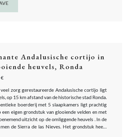
AVE
ante Andalusische cortijo in
ooiende heuvels, Ronda
 €
veel zorg gerestaureerde Andalusische cortijo ligt
els, op 15 km afstand van de historische stad Ronda.
entieke boerderij met 5 slaapkamers ligt prachtig
 een eigen grondstuk van glooiende velden en met
enemend uitzicht op de omliggende heuvels . In de
de Sierra de las Nieves. Het grondstuk heeft
 oppervlakte van 60.000 m². Het ligt aan de...