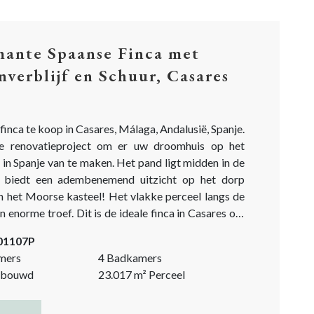
ante Spaanse Finca met
nverblijf en Schuur, Casares
finca te koop in Casares, Málaga, Andalusië, Spanje.
le renovatieproject om er uw droomhuis op het
 in Spanje van te maken. Het pand ligt midden in de
n biedt een adembenemend uitzicht op het dorp
n het Moorse kasteel! Het vlakke perceel langs de
een enorme troef. Dit is de ideale finca in Casares om
paarden te houden en een boerenleven te leiden. Het...
-01107P
mers
4 Badkamers
bouwd
23.017
m²
Perceel