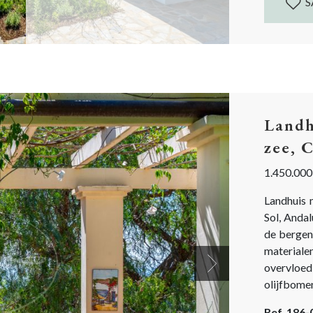
S
Landh
zee, 
1.450.000
Landhuis 
Sol, Andal
de bergen
materialen
overvloed
Next
olijfbomen
wonen of 
Ref. 186