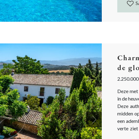
S
Charm
de gl
2.250.000
Deze met 
in de heuv
Deze auth
midden op
een ademb
Next
verte ziet men 
een totaal