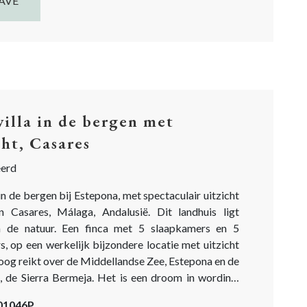
AVE
villa in de bergen met
cht, Casares
eerd
 in de bergen bij Estepona, met spectaculair uitzicht
n Casares, Málaga, Andalusië. Dit landhuis ligt
n de natuur. Een finca met 5 slaapkamers en 5
, op een werkelijk bijzondere locatie met uitzicht
oog reikt over de Middellandse Zee, Estepona en de
, de Sierra Bermeja. Het is een droom in wording.
t verbouwproject is nog gaande. De huidige
-01046P