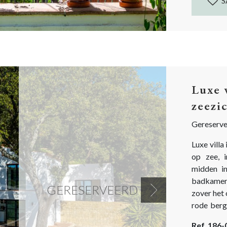
S
Luxe 
zeezi
Gereserv
Luxe villa
op zee, i
midden i
badkamers
GERESERVEERD
zover het 
Next
rode berg
Een groo
Ref. 186