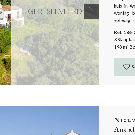
huis in A
GERESERVEERD
woning b
Next
volledig 
geschatte
Ref. 186
als men het
3 Slaapka
198
m²
Be
S
Nieuw
Andal