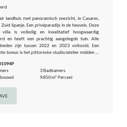
eerd
air landhuis met panoramisch zeezicht, in Casares,
 Zuid-Spanje. Een privéparadijs in de heuvels. Deze
 villa is volledig en kwalitatief hoogwaardig
rd en heeft een prachtig aangelegde tuin. Alle
heden zijn tussen 2022 en 2023 voltooid. Een
e bonus is het pittoreske studio/atelier midden in
Dit fantastische landhuis is een must-see voor wie
-01094P
ijdse woning zoekt, privé gelegen in de natuur, met
mers
3 Badkamers
panoramisch uitzicht op zee! Toegang...
bouwd
9.850
m²
Perceel
AVE