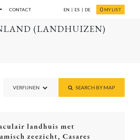
0
CONTACT
EN
ES
DE
MY LIST
ENLAND (LANDHUIZEN)
VERFIJNEN
SEARCH BY MAP
aculair landhuis met
amisch zeezicht, Casares