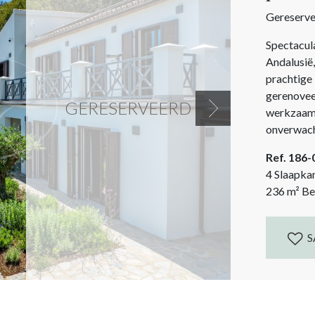
Gereserv
Spectacul
Andalusië,
prachtige
gerenovee
GERESERVEERD
werkzaam
Next
onverwacht
het bos. 
Ref. 186
een eigent
4 Slaapka
236
m²
Be
S