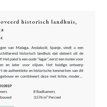
oveerd historisch landhuis,
ga
 €
gen van Malaga, Andalusië, Spanje, vindt u een
schitterend historisch landhuis dat dateert uit de
! Het pand is een oude “lagar”, eerst een molen voor
en en later voor olijven. Het huidige ontwerp
rt de authentieke en historische kenmerken van dit
 gebouw en combineert deze met lichte, moderne
elementen. Dit historische landhuis is de
-01081P
15 jaar gerenoveerd en is nu eindelijk...
mers
8 Badkamers
bouwd
3.576
m²
Perceel