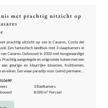
uis met prachtig uitzicht op
Casares
 €
met prachtig uitzicht op zee in Casares, Costa del
usië. Een fantastisch landhuis met 3 slaapkamers in
 van Casares. Gebouwd in 2002 met hoogwaardige
. Prachtig aangelegde en volgroeide tuinen met een
 aan geurige en kleurrijke bloemen, fruitbomen,
 en eiken. Een waar paradijs voor (semi) permanent
als vakantiehuis. Dit is een droom die uitkomt!
-01069P
r via een grotendeels geasfalteerde weg, van 5
mers
3 Badkamers
bouwd
8.000
m²
Perceel