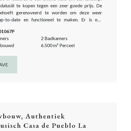
ndalusië te kopen tegen een zeer goede prijs. De
ehoeft gerenoveerd te worden om deze weer
up-to-date en functioneel te maken. Er is een
 extra investering van 100.000 euro nodig. En meer
-01067P
 huis volledig wil...
mers
2 Badkamers
bouwd
6.500
m²
Perceel
AVE
bouw, Authentiek
usisch Casa de Pueblo La