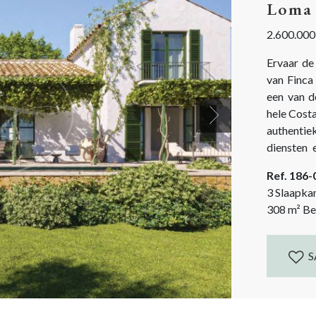
Loma 
2.600.000
Ervaar de
van Finca 
een van d
hele Costa
Next
authentie
diensten e
toppunt 
Ref. 186
bevoorrech
3 Slaapka
308
m²
Be
S