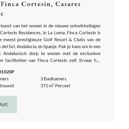
Finca Cortesin, Casares
 €
 kunst van het wonen in de nieuwe ontwikkelingen
Cortesin Residences, in La Loma. Finca Cortesín is
e meest prestigieuze Golf Resort & Clubs van de
 del Sol, Andalucía, en Spanje. Pak je kans om in een
k Andalusisch dorp te wonen met de exclusieve
n faciliteiten van Finca Cortesin zelf. Ervaar het
van privacy, elegantie en discretie op een
-01020P
te...
mers
3 Badkamers
bouwd
371
m²
Perceel
AVE