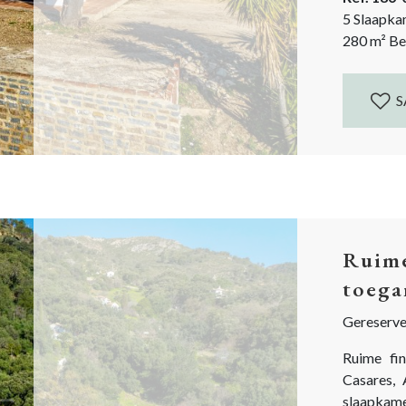
eigenaar...
5 Slaapka
280
m²
Be
S
Ruime
toega
Gereserv
Ruime fi
Casares, 
slaapkame