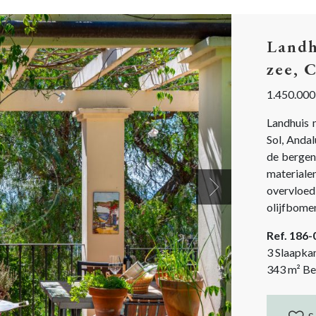
Landh
zee, 
1.450.000
Landhuis 
Sol, Andal
de bergen
materialen
overvloed
Next
olijfbomen
wonen of 
Ref. 186
Bereikbaa
3 Slaapka
minuten,...
343
m²
Be