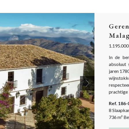
Geren
Mala
1.195.000
In de ber
absoluut 
jaren 1780
wijnstokk
respectee
Next
prachtige
en minimalistische 
Ref. 186
afgelopen 
8 Slaapka
736
m²
Be