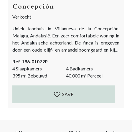
Concepción
Verkocht
Uniek landhuis in Villanueva de la Concepción,
Malaga, Andalusië. Een zeer comfortabele woning in
het Andalusische achterland. De finca is omgeven
door een oude olijf- en amandelboomgaard en kijkt
uit over het indrukwekkende natuurpark El Torcal.
Ref. 186-01072P
Het huis is gebouwd in 2007 en er zijn veel
4 Slaapkamers
4 Badkamers
authentieke details toegevoegd om het een echt
395
m²
Bebouwd
40.000
m²
Perceel
Andalusisch gevoel te geven. Antieke houten deuren,
de geplaveide binnenplaats, de hoge balkenplafonds,
de stenen muren...
SAVE