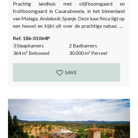
Prachtig landhuis met olijfboomgaard en
fruitboomgaard in Casarabonela, in het binnenland
van Malaga, Andalusië, Spanje. Deze luxe finca ligt op
een heuvel en kijkt uit over de prachtige natuur, de
omliggende olijfboomgaarden en de
Ref. 186-01064P
adembenemende bergen van Casarabonela. Dit
3 Slaapkamers
2 Badkamers
landhuis is in perfecte staat en is de definitie van een
364
m²
Bebouwd
30.000
m²
Perceel
droomhuis. Deze villa met olijfboomgaard is zeer
gemakkelijk en snel bereikbaar via een eigen,
automatische poort. De privéoprit, prachtig
SAVE
omzoomd...
Previous
Next