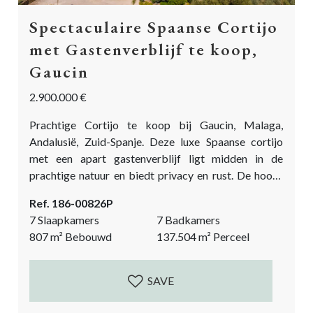
Spectaculaire Spaanse Cortijo
met Gastenverblijf te koop,
Gaucin
2.900.000 €
Prachtige Cortijo te koop bij Gaucin, Malaga,
Andalusië, Zuid-Spanje. Deze luxe Spaanse cortijo
met een apart gastenverblijf ligt midden in de
prachtige natuur en biedt privacy en rust. De hoofd
Cortijo heeft 4 slaapkamers en 5 badkamers. Het
Ref. 186-00826P
gastenverblijf heeft 3 slaapkamers en 2 badkamers.
7 Slaapkamers
7 Badkamers
Dit prachtige landhuis te koop in de buurt van Gaucín
807
m²
Bebouwd
137.504
m²
Perceel
heeft een eigen olijfgaard en kijkt uit op het
bergachtige landschap van het Alcornocales
Natuurpark....
SAVE