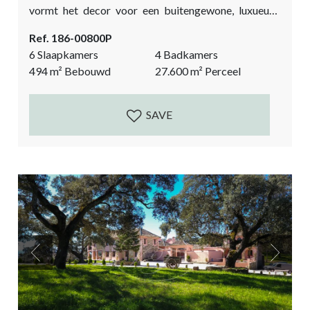
vormt het decor voor een buitengewone, luxueuze
woonervaring. Dit pand ligt verscholen op een finca
Ref. 186-00800P
van bijna drie hectare en wordt omringd door een
6 Slaapkamers
4 Badkamers
weelderig landschap met een unieke olijfboomgaard
494
m²
Bebouwd
27.600
m²
Perceel
en diverse andere fruitbomen. Het pand heeft een
dubbele inkomstenbron. Enerzijds uit de luxe verhuur,
voornamelijk in het...
SAVE
Previous
Next