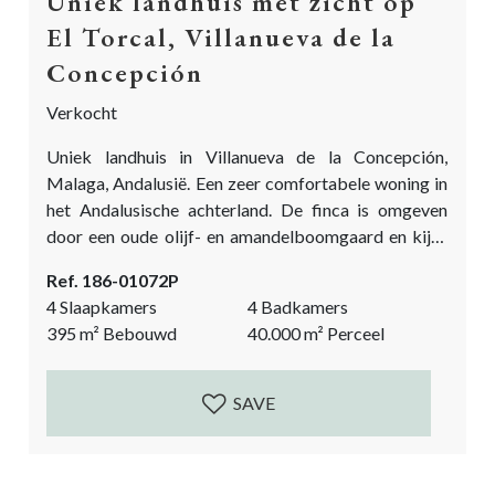
Uniek landhuis met zicht op
El Torcal, Villanueva de la
Concepción
Verkocht
Uniek landhuis in Villanueva de la Concepción,
Malaga, Andalusië. Een zeer comfortabele woning in
het Andalusische achterland. De finca is omgeven
door een oude olijf- en amandelboomgaard en kijkt
uit over het indrukwekkende natuurpark El Torcal.
Ref. 186-01072P
Het huis is gebouwd in 2007 en er zijn veel
4 Slaapkamers
4 Badkamers
authentieke details toegevoegd om het een echt
395
m²
Bebouwd
40.000
m²
Perceel
Andalusisch gevoel te geven. Antieke houten deuren,
de geplaveide binnenplaats, de hoge balkenplafonds,
de stenen muren...
SAVE