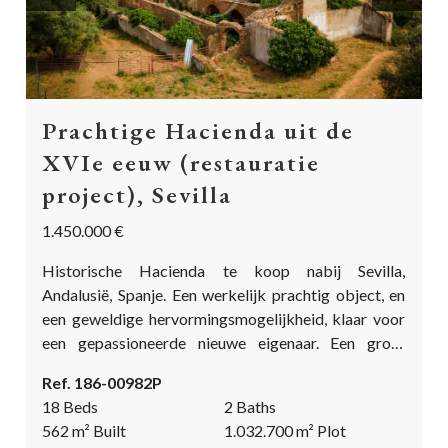
Prachtige Hacienda uit de
XVIe eeuw (restauratie
project), Sevilla
1.450.000 €
Historische Hacienda te koop nabij Sevilla,
Andalusië, Spanje. Een werkelijk prachtig object, en
een geweldige hervormingsmogelijkheid, klaar voor
een gepassioneerde nieuwe eigenaar. Een grote
gecatalogiseerde Hacienda uit de XVI eeuw, met
Ref. 186-00982P
uitgebreide olijfgaard, 99 Km van Sevilla. De eerste
18 Beds
2 Baths
bekende geschiedenis van deze Cortijo met
562
m²
Built
1.032.700
m²
Plot
olijfmolen dateert uit de XVI eeuw. De monniken van