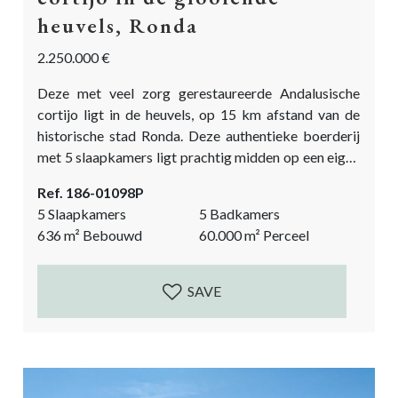
heuvels, Ronda
2.250.000 €
Deze met veel zorg gerestaureerde Andalusische
cortijo ligt in de heuvels, op 15 km afstand van de
historische stad Ronda. Deze authentieke boerderij
met 5 slaapkamers ligt prachtig midden op een eigen
grondstuk van glooiende velden en met een
Ref. 186-01098P
adembenemend uitzicht op de omliggende heuvels .
5 Slaapkamers
5 Badkamers
In de verte ziet men de Sierra de las Nieves. Het
636
m²
Bebouwd
60.000
m²
Perceel
grondstuk heeft een totaal oppervlakte van 60.000
m². Het ligt aan de...
SAVE