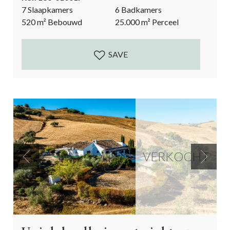
van een luxe boerderij leven: wijn maken in je eigen
7 Slaapkamers
6 Badkamers
huis en genieten van je nieuwe levensstijl vanaf je
520
m²
Bebouwd
25.000
m²
Perceel
andalusische binnenplaats! Momenteel is het een
zeer succesvol bedrijf met wijnproeverijen voor
internationale gasten....
SAVE
VERKOCHT
Previous
Next