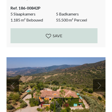
bergen. Toch ligt het niet ver van het dorp Gaucin met
Ref. 186-00842P
alle voorzieningen. Een unieke kans om in de bergen
5 Slaapkamers
5 Badkamers
te wonen, je eigen wijngaard te hebben en je eigen
1.185
m²
Bebouwd
55.500
m²
Perceel
label biologische wijn te produceren. Het ruim 5
hectare grote perceel heeft 1,5 hectare...
SAVE
Previous
Next