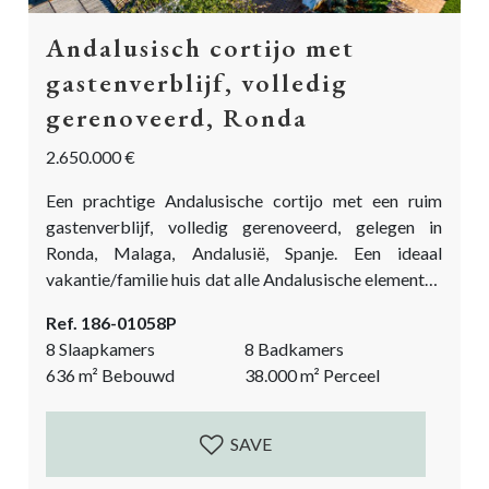
Andalusisch cortijo met
gastenverblijf, volledig
gerenoveerd, Ronda
2.650.000 €
Een prachtige Andalusische cortijo met een ruim
gastenverblijf, volledig gerenoveerd, gelegen in
Ronda, Malaga, Andalusië, Spanje. Een ideaal
vakantie/familie huis dat alle Andalusische elementen
combineert met de behoeften van de moderne
Ref. 186-01058P
levensstijl. Prachtig gelegen tussen de olijfgaarden
8 Slaapkamers
8 Badkamers
met fantastische uitzichten over het landschap van
636
m²
Bebouwd
38.000
m²
Perceel
Ronda. Bereikbaar via een goed onderhouden
grindpad. De cortijo en het gastenverblijf liggen
schitterend, tussen de olijfgaarden van het Ronda-
SAVE
landschap. Bij binnenkomst is er een rotonde met...