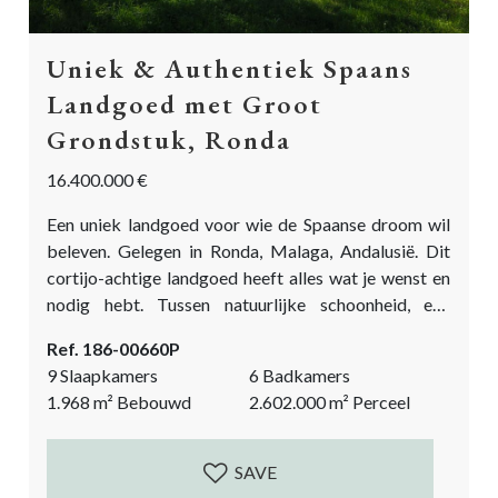
Uniek & Authentiek Spaans
Landgoed met Groot
Grondstuk, Ronda
16.400.000 €
Een uniek landgoed voor wie de Spaanse droom wil
beleven. Gelegen in Ronda, Malaga, Andalusië. Dit
cortijo-achtige landgoed heeft alles wat je wenst en
nodig hebt. Tussen natuurlijke schoonheid, een
wijngaard, vee, jacht, en heeft een olijfgaard. Dit
Ref. 186-00660P
landgoed heeft meer dan 1900 m2 bebouwde
9 Slaapkamers
6 Badkamers
oppervlakte, waaronder een herenhuis met vier
1.968
m²
Bebouwd
2.602.000
m²
Perceel
slaapkamers, een gastenverblijf met drie
slaapkamers, een personeelswoning met twee
slaapkamers en een grote schuur. De huidige eigenaar
SAVE
van deze...