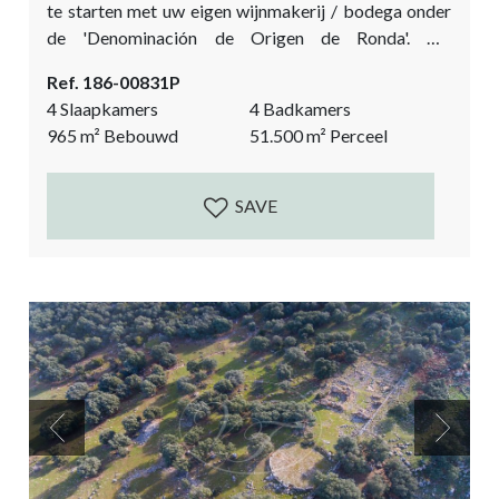
te starten met uw eigen wijnmakerij / bodega onder
de 'Denominación de Origen de Ronda'. Dit
wijndomein beschikt over alle installaties voor de
Ref. 186-00831P
wijnproductie, kantoren, een lab, plus toeristische
4 Slaapkamers
4 Badkamers
accommodatie voor bodega-bezoeken en
965
m²
Bebouwd
51.500
m²
Perceel
wijntoerisme, waaronder een proefkamer, boutique
B&B en een winkel. Het is een unieke mogelijkheid
om een wijngaard te kopen met alle licenties en...
SAVE
Previous
Next