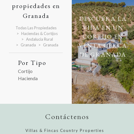
propiedades en
Granada
DESCUBRA LA
VIDA EN UN
Todas Las Propiedades
Haciendas & Cortijos
CORTIJO EN
Andalucia Rural
VENTA CERCA
Granada
Granada
DE GRANADA
Por Tipo
Cortijo
Hacienda
Contáctenos
Villas & Fincas Country Properties