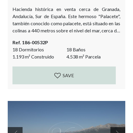
Hacienda histórica en venta cerca de Granada,
Andalucía, Sur de España. Este hermoso "Palacete",
también conocido como palacete, está situado en las
colinas a 440 metros sobre el nivel del mar, cerca del
valle del Río Verde, y entre Granada y la Costa
Ref. 186-00532P
Tropical. Esta propiedad histórica se encuentra a 30
18 Dormitorios
18 Baños
minutos de la playa de Almuñécar. La historia de la
1.193
m²
Construido
4.538
m²
Parcela
mansión se remonta a la época árabe, con un...
SAVE