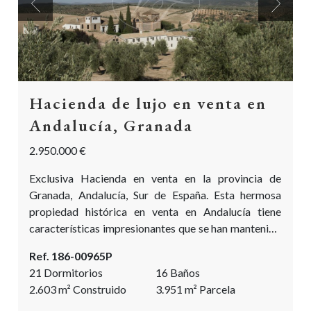
Previous
Next
Hacienda de lujo en venta en
Andalucía, Granada
2.950.000 €
Exclusiva Hacienda en venta en la provincia de
Granada, Andalucía, Sur de España. Esta hermosa
propiedad histórica en venta en Andalucía tiene
características impresionantes que se han mantenido
durante varias restauraciones. Cuenta con preciosos
Ref. 186-00965P
patios con naranjos, patios empedrados y armoniosas
21 Dormitorios
16 Baños
fuentes. Esta joya andaluza ha sido completamente
2.603
m²
Construido
3.951
m²
Parcela
restaurada con auténticas características de