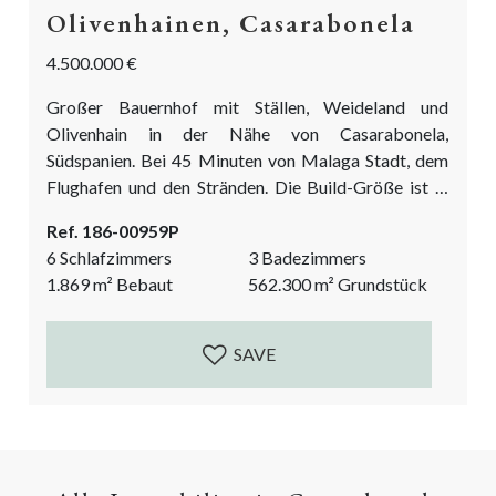
Olivenhainen, Casarabonela
4.500.000 €
Großer Bauernhof mit Ställen, Weideland und
Olivenhain in der Nähe von Casarabonela,
Südspanien. Bei 45 Minuten von Malaga Stadt, dem
Flughafen und den Stränden. Die Build-Größe ist in
432m2 für Wohn- und die restlichen 1437 ist für die
Ref. 186-00959P
Landwirtschaft und Viehzucht Nutzung unterteilt. In
6 Schlafzimmers
3 Badezimmers
Bezug auf die Wohnnutzung gibt es ein Haupthaus
1.869
m²
Bebaut
562.300
m²
Grundstück
(356m2), ein Wach- oder Gästehaus (76m2) und einen
fantastischen olympischen Pool (ca. 11,5x24m), ein
Poolhaus, eine überdachte Terrasse/BBQ-Bereich...
SAVE