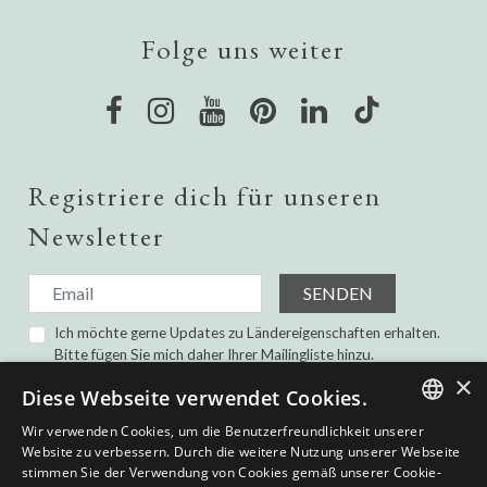
Folge uns weiter
Registriere dich für unseren
Newsletter
SENDEN
Ich möchte gerne Updates zu Ländereigenschaften erhalten.
Bitte fügen Sie mich daher Ihrer Mailingliste hinzu.
Ich habe gelesen und bin damit einverstanden die
×
Diese Webseite verwendet Cookies.
Datenschutz-Bestimmungen.
Wir verwenden Cookies, um die Benutzerfreundlichkeit unserer
ENGLISH
Website zu verbessern. Durch die weitere Nutzung unserer Webseite
stimmen Sie der Verwendung von Cookies gemäß unserer Cookie-
SPANISH