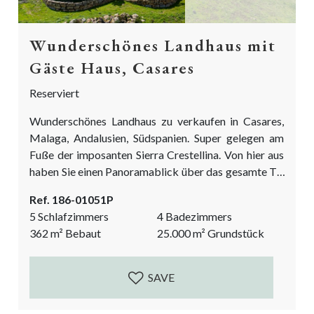
Wunderschönes Landhaus mit
Gäste Haus, Casares
Reserviert
Wunderschönes Landhaus zu verkaufen in Casares,
Malaga, Andalusien, Südspanien. Super gelegen am
Fuße der imposanten Sierra Crestellina. Von hier aus
haben Sie einen Panoramablick über das gesamte Tal
des Flusses Genal und alle benachbarten malerischen
Ref. 186-01051P
weißen Bergdörfer. Zwei unglaubliche Pluspunkte
5 Schlafzimmers
4 Badezimmers
dieser Landvilla sind die wunderschön angelegten
362
m²
Bebaut
25.000
m²
Grundstück
Gärten. Voller Farben ist es immer eine Freude, nach
Hause zu kommen und Zeit im Freien zu verbringen.
Zweitens, ein großes und sehr gut...
SAVE