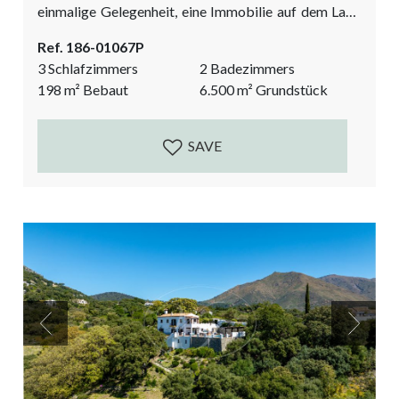
einmalige Gelegenheit, eine Immobilie auf dem Land
in Andalusien zu einem sehr guten Preis zu erwerben.
Ref. 186-01067P
Es sind Renovierungsarbeiten erforderlich, um es auf
3 Schlafzimmers
2 Badezimmers
den neuesten Stand zu bringen und wieder voll
198
m²
Bebaut
6.500
m²
Grundstück
funktionsfähig zu machen. Es ist eine zusätzliche
Investition von ungefährer 100.000 € erforderlich.
Wenn man das Haus...
SAVE
Previous
Next