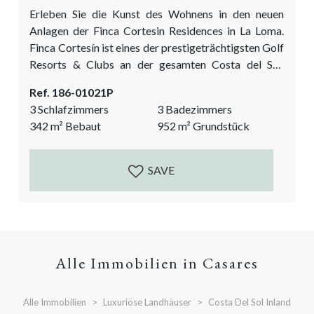
Erleben Sie die Kunst des Wohnens in den neuen
Anlagen der Finca Cortesin Residences in La Loma.
Finca Cortesín ist eines der prestigeträchtigsten Golf
Resorts & Clubs an der gesamten Costa del Sol,
Andalusien, Spanien. Dies ist Ihre Chance, in einem
Ref. 186-01021P
authentischen andalusischen Cortijo mit den
3 Schlafzimmers
3 Badezimmers
exklusiven Dienstleistungen und Einrichtungen der
342
m²
Bebaut
952
m²
Grundstück
Finca Cortesin selbst zu wohnen. Erleben Sie den
Inbegriff von Privatsphäre, Eleganz und Diskretion in
einer privilegierten Lage auf...
SAVE
Alle Immobilien in Casares
Alle Immobilien
Luxuriöse Landhäuser
Costa Del Sol Inland