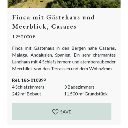
Finca mit Gästehaus und
Meerblick, Casares
1.250.000 €
Finca mit Gästehaus in den Bergen nahe Casares,
Málaga, Andalusien, Spanien. Ein sehr charmantes
Landhaus mit 4 Schlafzimmern und atemberaubender
Meerblick von den Terrassen und dem Wohnzimmer
auf das Meer, ebenals auf den Felsen von Gibraltar
Ref. 186-01089P
und das Atlasgebirge auf dem afrikanischen
4 Schlafzimmers
3 Badezimmers
Kontinent. Die Lage ist privat, aber nicht
242
m²
Bebaut
11.500
m²
Grundstück
abgeschieden. Zur Finca gehört ein Grundstück von
über 11.500 m². Das Gelände ist teilweise flach, ideal
für einen Obst- und Gemüsegarten,...
SAVE