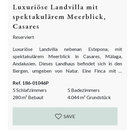
Luxuriöse Landvilla mit
spektakulärem Meerblick,
Casares
Reserviert
Luxuriöse Landvilla nebenan Estepona, mit
spektakulärem Meerblick in Casares, Málaga,
Andalusien. Dieses Landhaus befindet sich in den
Bergen, umgeben von Natur. Eine Finca mit 5
Schlafzimmern und 5 Badezimmern, in einer wirklich
Ref. 186-01046P
besonderen Lage mit Blick soweit das Auge reicht
5 Schlafzimmers
5 Badezimmers
über das Mittelmeer, Estepona und den roten Berg,
280
m²
Bebaut
4.044
m²
Grundstück
die Sierra Bermeja. Es ist ein Traum in der Entstehung.
Ein großes Reformprojekt ist noch im Gange. Der
jetzige Besitzer wird das...
SAVE