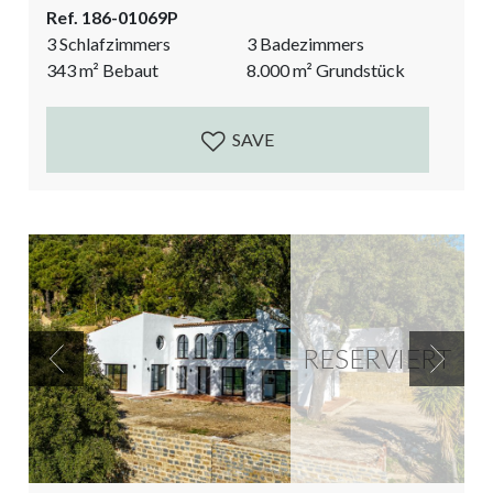
Ref. 186-01069P
und gepflegte Gärten mit einer Fülle von duftenden
3 Schlafzimmers
3 Badezimmers
und farbenfrohen Blumen, Obstbäumen, Oliven- und
343
m²
Bebaut
8.000
m²
Grundstück
Eichenbäumen. Ein wahres Paradies für
(halb-)dauerhaftes Wohnen oder als Ferienhaus. Hier
wird ein Traum wahr! Erreichbar über eine 5-
SAVE
minütige, größtenteils betonierte Straße hinauf in die
Hügel von...
RESERVIERT
Previous
Next