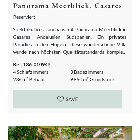
Panorama Meerblick, Casares
Reserviert
Spektakuläres Landhaus mit Panorama Meerblick in
Casares, Andalusien, Südspanien. Ein privates
Paradies in den Hügeln. Diese wunderschöne Villa
wurde nach höchsten Qualitätsstandards komplett
modernisiert und verfügt über einen wunderschön
Ref. 186-01094P
angelegten Garten. Alle Arbeiten wurden zwischen
4 Schlafzimmers
3 Badezimmers
2022 und 2023 abgeschlossen. Ein unerwarteter
236
m²
Bebaut
9.850
m²
Grundstück
Bonus ist ein malerisches Studio/Atelier mitten im
Wald. Dieses fantastische Landgut ist ein absolutes
Muss, wenn Sie ein modernes, in der Natur gelegenes
SAVE
Haus mit Panoramablick auf das Meer...