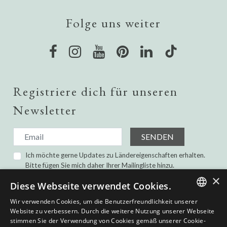
Folge uns weiter
Registriere dich für unseren
Newsletter
SENDEN
Ich möchte gerne Updates zu Ländereigenschaften erhalten.
Bitte fügen Sie mich daher Ihrer Mailingliste hinzu.
Ich habe gelesen und bin damit einverstanden die
×
Diese Webseite verwendet Cookies.
Datenschutz-Bestimmungen.
Wir verwenden Cookies, um die Benutzerfreundlichkeit unserer
ENGLISH
Website zu verbessern. Durch die weitere Nutzung unserer Webseite
stimmen Sie der Verwendung von Cookies gemäß unserer Cookie-
SPANISH