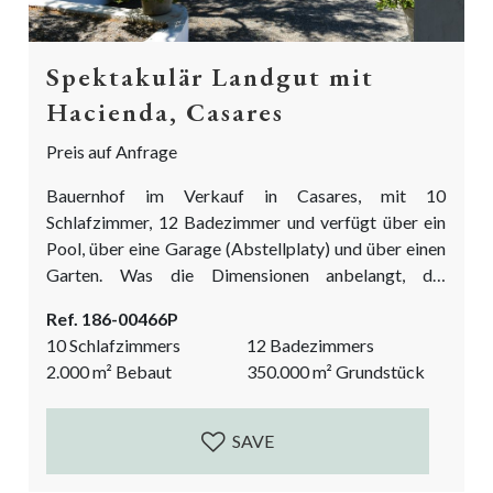
Spektakulär Landgut mit
Hacienda, Casares
Preis auf Anfrage
Bauernhof im Verkauf in Casares, mit 10
Schlafzimmer, 12 Badezimmer und verfügt über ein
Pool, über eine Garage (Abstellplaty) und über einen
Garten. Was die Dimensionen anbelangt, die
betragen 2160 m² bebaut, 368000 m² Grundstück.
Ref. 186-00466P
Dieses Objekt, mit orientierung nach W, hat folgende
10 Schlafzimmers
12 Badezimmers
Charakteristiken: Küche ausgestattet, Dienstraum,
2.000
m²
Bebaut
350.000
m²
Grundstück
Kamin, Boden aus marmor, TV über Satellit,
Gästezimmer, Lager, Trainingraum, Alarm,
Wohnzimmer, Grill, Bergnah, Telefon, Wohnzimmer,
SAVE
Studium, Wassertank, Nahe Ausgangsmöglichkeiten,
Separate...