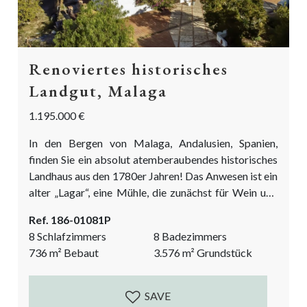
Renoviertes historisches
Landgut, Malaga
1.195.000 €
In den Bergen von Malaga, Andalusien, Spanien,
finden Sie ein absolut atemberaubendes historisches
Landhaus aus den 1780er Jahren! Das Anwesen ist ein
alter „Lagar“, eine Mühle, die zunächst für Wein und
später für Oliven genutzt wurde. Das aktuelle Design
Ref. 186-01081P
respektiert die authentischen und historischen
8 Schlafzimmers
8 Badezimmers
Merkmale dieses schönen Gebäudes und kombiniert
736
m²
Bebaut
3.576
m²
Grundstück
sie mit hellen, modernen und minimalistischen
Elementen. Dieses historische Landhaus wurde in den
letzten 15 Jahren renoviert und ist nun...
SAVE