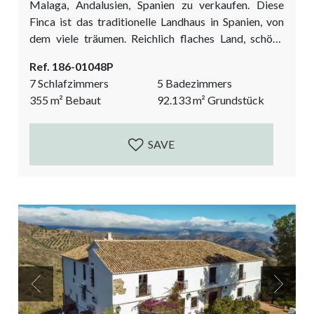
Malaga, Andalusien, Spanien zu verkaufen. Diese
Finca ist das traditionelle Landhaus in Spanien, von
dem viele träumen. Reichlich flaches Land, schöne
Umgebung, Obstbäume, ein Hühnerstall, Ställe und
Ref. 186-01048P
der größte Bonus: 2 Casitas (Gästehäuser), in denen
7 Schlafzimmers
5 Badezimmers
Ihre Freunde und Familie oder Ihr Personal wohnen
355
m²
Bebaut
92.133
m²
Grundstück
können. Wenn Sie auf der Suche sind nach dem
traditionellen andalusischen Lebensstil und
hauptsächlich im Freien leben möchten, dann werden
SAVE
Sie...
Previous
Next