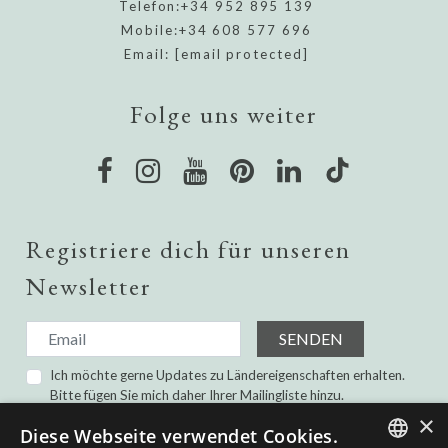
Telefon:
+34 952 895 139
Mobile:
+34 608 577 696
Email:
[email protected]
Folge uns weiter
Registriere dich für unseren
Newsletter
SENDEN
Ich möchte gerne Updates zu Ländereigenschaften erhalten.
Bitte fügen Sie mich daher Ihrer Mailingliste hinzu.
Ich habe gelesen und bin damit einverstanden die
×
Diese Webseite verwendet Cookies.
Datenschutz-Bestimmungen.