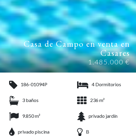
Casa de Campo en venta en
Casares
1.485.000 €
186-01094P
4 Dormitorios
3 baños
236 m²
9.850 m²
privado jardín
privado piscina
B