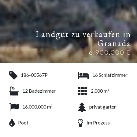
Landgut zu verkaufen in
Granada
6.900.000 €
186-00567P
16 Schlafzimmer
12 Badezimmer
2.000 m²
16.000.000 m²
privat garten
Pool
Im Prozess