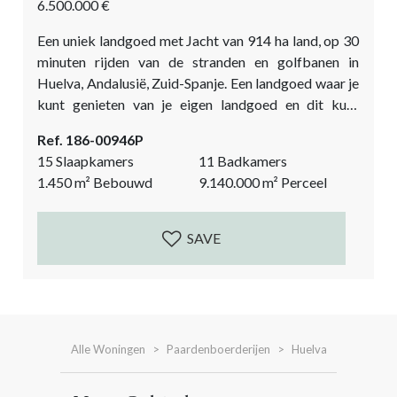
6.500.000 €
Een uniek landgoed met Jacht van 914 ha land, op 30
minuten rijden van de stranden en golfbanen in
Huelva, Andalusië, Zuid-Spanje. Een landgoed waar je
kunt genieten van je eigen landgoed en dit kunt
combineren met het strandleven op de beroemde
Ref. 186-00946P
stranden van Huelva. Paardrijden in de vroege
15 Slaapkamers
11 Badkamers
ochtend, de finca verkennen op een mountainbike of
1.450
m²
Bebouwd
9.140.000
m²
Perceel
te voet, avonturieren op een quad zijn enkele
activiteiten die dit landgoed...
SAVE
Alle Woningen
Paardenboerderijen
Huelva