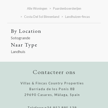
Alle Woningen
Paardenboerderijen
Costa Del Sol Binnenland
Landhuizen-fincas
By Location
Sotogrande
Naar Type
Landhuis
Contacteer ons
Villas & Fincas Country Properties
Barriada de los Ponis 8B
29690 Casares, Málaga, Spain
Telefoon:
+34 952 895 139