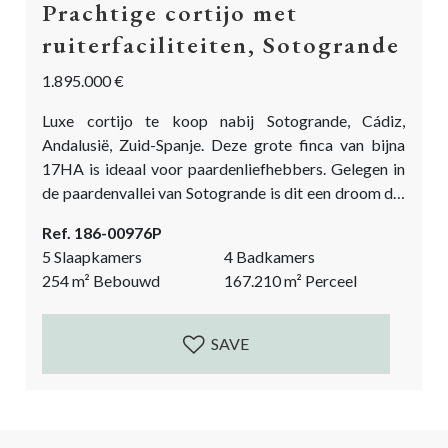
Prachtige cortijo met
ruiterfaciliteiten, Sotogrande
1.895.000 €
Luxe cortijo te koop nabij Sotogrande, Cádiz,
Andalusië, Zuid-Spanje. Deze grote finca van bijna
17HA is ideaal voor paardenliefhebbers. Gelegen in
de paardenvallei van Sotogrande is dit een droom die
uitkomt voor iedereen die op zoek is naar een
Ref. 186-00976P
gezellig landgoed. Het prachtige perceel van
5 Slaapkamers
4 Badkamers
glooiende heuvels met weidegrond. Dit pand is klaar
254
m²
Bebouwd
167.210
m²
Perceel
voor een nieuwe eigenaar, met wat TLC heeft dit het
potentieel om een van de mooiste
paardenlandgoederen...
SAVE