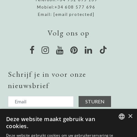
Mobiel:
+34 608 577 696
Email:
[email protected]
Volg ons op
Schrijf je in voor onze
nieuwsbrief
STUREN
Ik ontvang graag updates over onroerend goed in het land,
×
Deze website maakt gebruik van
dus voeg me toe aan uw verzendlijst.
Ik heb het gelezen en ga akkoord met het
Privacybeleid.
cookies.
ENGLISH
Deze website gebruikt cookies om uw gebruikerservaring te