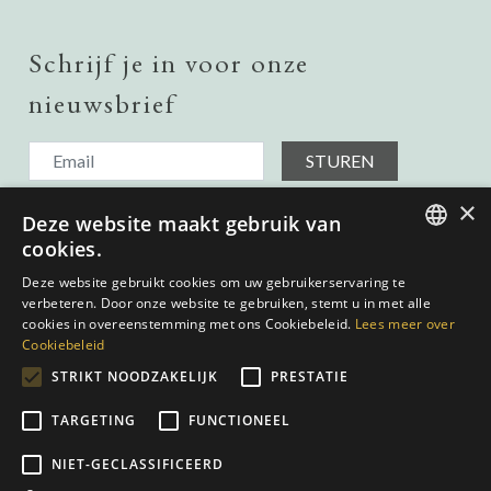
Schrijf je in voor onze
nieuwsbrief
STUREN
Ik ontvang graag updates over onroerend goed in het land,
×
Deze website maakt gebruik van
dus voeg me toe aan uw verzendlijst.
Ik heb het gelezen en ga akkoord met het
Privacybeleid.
cookies.
ENGLISH
Deze website gebruikt cookies om uw gebruikerservaring te
verbeteren. Door onze website te gebruiken, stemt u in met alle
SPANISH
cookies in overeenstemming met ons Cookiebeleid.
Lees meer over
Cookiebeleid
GERMAN
STRIKT NOODZAKELIJK
PRESTATIE
DUTCH
TARGETING
FUNCTIONEEL
Privacybeleid
|
Cookies Policy
|
Web voorwaarden
| Gebouwd doo
NIET-GECLASSIFICEERD
inmoba.com
| Ontworpen door
Nevill