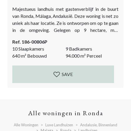
Majestueus landhuis met gastenverblijf in de buurt
van Ronda, Málaga, Andalusië. Deze woning is net zo
uniek als haar locatie. Ze is ontworpen om op te gaan
in de omgeving. Gelegen op 9 hectare, met
eeuwenoude eikenbomen en adembenemend uitzicht
Ref. 186-00806P
over de glooiende heuvels en de bergen in de verte.
10 Slaapkamers
9 Badkamers
Dit prachtige landhuis bij Ronda is een ideale plek om
640
m²
Bebouwd
94.000
m²
Perceel
even helemaal weg te zijn van de stressvolle
dagelijkse sleur,...
SAVE
Alle woningen in Ronda
Alle Woningen
Luxe Landhuizen
Andalusie, Binnenland
Malaga
Ronda
Landhuizen