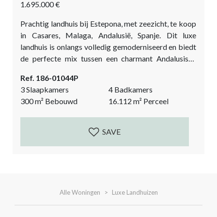
1.695.000 €
Prachtig landhuis bij Estepona, met zeezicht, te koop
in Casares, Malaga, Andalusië, Spanje. Dit luxe
landhuis is onlangs volledig gemoderniseerd en biedt
de perfecte mix tussen een charmant Andalusisch
landhuis en een Noord-Europese comfortabels villa.
Ref. 186-01044P
De esthetiek, het natuurlijke licht, de open ruimtes, de
3 Slaapkamers
4 Badkamers
kleurrijke Bougainville en de vergezichten over de
300
m²
Bebouwd
16.112
m²
Perceel
Middellandse Zee, de rots van Gibraltar en Afrika
zorgen voor de Andalusische magie. De grote ramen
met dubbel...
SAVE
Alle Woningen
Luxe Landhuizen