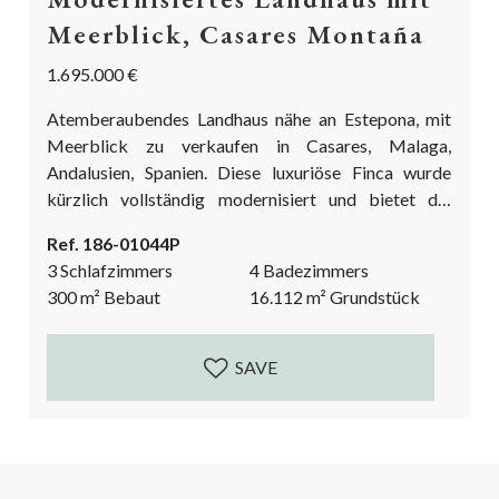
Meerblick, Casares Montaña
1.695.000 €
Atemberaubendes Landhaus nähe an Estepona, mit
Meerblick zu verkaufen in Casares, Malaga,
Andalusien, Spanien. Diese luxuriöse Finca wurde
kürzlich vollständig modernisiert und bietet die
perfekte Mischung aus einem charmanten
Ref. 186-01044P
andalusischen Landhaus und einem nordeuropäischen
3 Schlafzimmers
4 Badezimmers
komfortablen Villa. Die Ästhetik, das natürliche Licht,
300
m²
Bebaut
16.112
m²
Grundstück
die offenen Räume, das farbenfrohe Bougainville und
die Ausblicke auf das Mittelmeer, den Felsen von
Gibraltar und Afrika verleihen einen andalusischen
SAVE
Zauber. Die doppelt verglasten Fenster, das
energieeffiziente Heizsystem,...