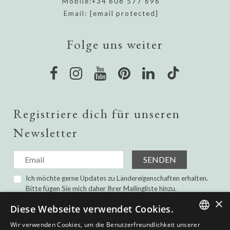
Mobile:
+34 608 577 696
Email:
[email protected]
Folge uns weiter
Registriere dich für unseren
Newsletter
SENDEN
Ich möchte gerne Updates zu Ländereigenschaften erhalten.
Bitte fügen Sie mich daher Ihrer Mailingliste hinzu.
Ich habe gelesen und bin damit einverstanden die
×
Diese Webseite verwendet Cookies.
Datenschutz-Bestimmungen.
Wir verwenden Cookies, um die Benutzerfreundlichkeit unserer