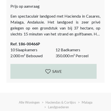
Prijs op aanvraag
Een spectaculair landgoed met Hacienda in Casares,
Malaga, Andalusie. Het landgoed is zeer privé
gelegen op een grondstuk van bij 37 hectare, op
slechts 15 minuten van het strand en golfbanen. Het
landhuis ligt beschut op een benijdenswaardige
Ref. 186-00466P
positie met een spectaculair uitzicht over de
10 Slaapkamers
12 Badkamers
omliggende bergen en rotsformaties. Het landhuis is
2.000
m²
Bebouwd
350.000
m²
Perceel
gebouwd in een elegante Andalusische stijl met vele
klassieke details. Mooi aangelegde tuin met groot
zwembad. het landgoed...
SAVE
Alle Woningen
Haciendas & Cortijos
Malaga
Landgoederen