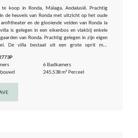
te koop in Ronda, Málaga, Andalusië. Prachtig
in de heuvels van Ronda met uitzicht op het oude
amfitheater en de glooiende velden van Ronda la
villa is gelegen in een eikenbos en vlakbij enkele
ngaarden van Ronda. Prachtig gelegen in zijn eigen
grote oprit met
aats, die leidt naar een binnenplaats met fontein.
-2773P
ensuites. Mastersuite. Gastentoilet/garderobe.
mers
6 Badkamers
...
bouwd
245.538
m²
Perceel
AVE