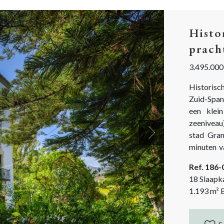
Histo
prach
3.495.000
Historisc
Zuid-Span
een klei
zeeniveau)
stad Granada en de kust. D
Next
minuten v
het land
Ref. 186
eigendomsa
18 Slaapk
1.193
m²
B