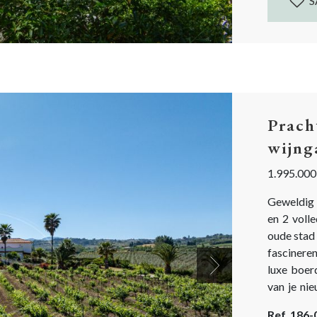
S
Prach
wijng
1.995.000
Geweldig 
en 2 voll
oude stad 
fascinere
luxe boerd
Next
van je nie
Momente
Ref. 186