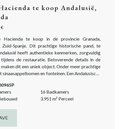
Hacienda te koop Andalusië,
ada
 €
ve Hacienda te koop in de provincie Granada,
, Zuid-Spanje. Dit prachtige historische pand, te
ndalusië heeft authentieke kenmerken, zorgvuldig
tijdens de restauratie. Betoverende details in de
 maken dit een uniek object. Onder meer prachtige
et sinaasappelbomen en fonteinen. Een Andalusische
! Volledig gerestaureerd in haciënda-stijl met
-00965P
 van modern comfort. Het is een ideale landhuis of
amers
16 Badkamers
s in Spanje voor wie op zoek...
ebouwd
3.951
m²
Perceel
AVE