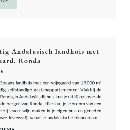
AVE
tig Andalusisch landhuis met
aard, Ronda
 €
Spaans landhuis met een wijngaard van 19.000 m²
edig zelfstandige gastenappartementen! Vlakbij de
Ronda, in Andalusië, dit huis kun je uitkijken over de
nde bergen van Ronda. Hier kun je je droom van een
erij leven: wijn maken in je eigen huis en genieten
uwe levensstijl vanaf je andalusische binnenplaats!
el is het een zeer succesvol bedrijf met
-01061P