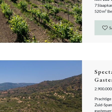
wijnproeve
7 Slaapka
520
m²
Be
S
Spect
Gaste
2.900.000
Prachtige
Zuid-Spa
gastenver