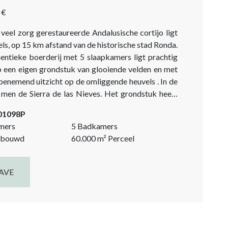
 €
veel zorg gerestaureerde Andalusische cortijo ligt
els, op 15 km afstand van de historische stad Ronda.
entieke boerderij met 5 slaapkamers ligt prachtig
 een eigen grondstuk van glooiende velden en met
enemend uitzicht op de omliggende heuvels . In de
de Sierra de las Nieves. Het grondstuk heeft
 oppervlakte van 60.000 m². Het ligt aan de...
-01098P
mers
5 Badkamers
bouwd
60.000
m²
Perceel
AVE