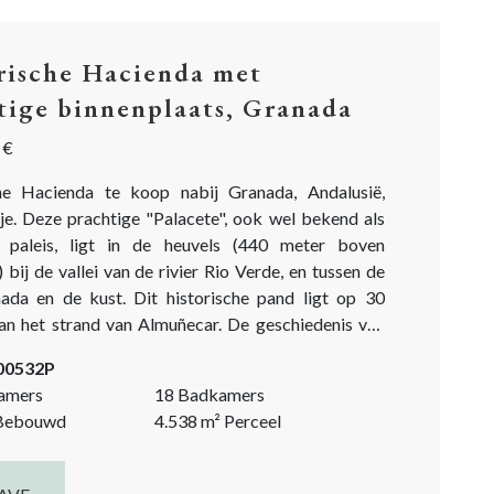
rische Hacienda met
tige binnenplaats, Granada
 €
he Hacienda te koop nabij Granada, Andalusië,
je. Deze prachtige "Palacete", ook wel bekend als
n paleis, ligt in de heuvels (440 meter boven
 bij de vallei van de rivier Rio Verde, en tussen de
it historische pand ligt op 30
an het strand van Almuñecar. De geschiedenis van
huis gaat terug tot de Moorse tijd, met een
-00532P
kte uit...
amers
18 Badkamers
ebouwd
4.538
m²
Perceel