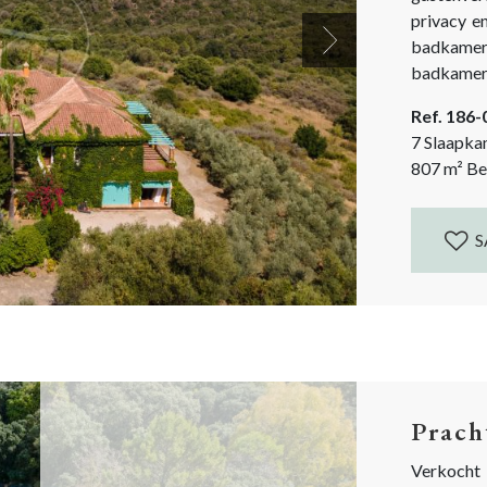
privacy e
badkamers
Next
badkamers
Gaucín h
Ref. 186
bergachtig
7 Slaapka
807
m²
Be
S
Prach
Verkocht