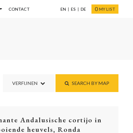
0
CONTACT
EN
ES
DE
MY LIST
VERFIJNEN
SEARCH BY MAP
ante Andalusische cortijo in
ooiende heuvels, Ronda