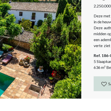
2.250.000
Deze met 
in de heuv
Deze auth
midden op
een ademb
Next
verte ziet men 
een totaal
Ref. 186
5 Slaapka
636
m²
Be
S