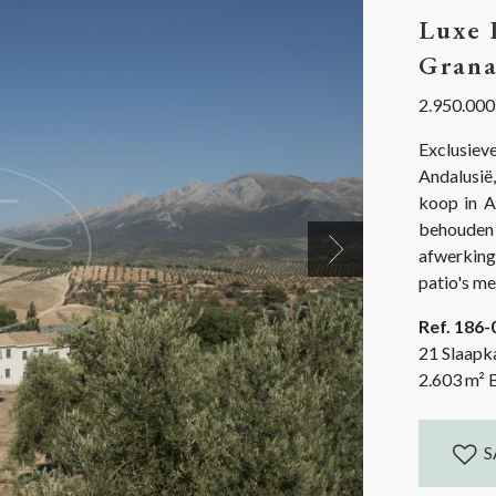
Luxe 
Gran
2.950.000
Exclusie
Andalusië
koop in A
behouden 
afwerking
Next
patio's m
juweeltje
Ref. 186
toevoeging
21 Slaapk
buiten hui
2.603
m²
B
S