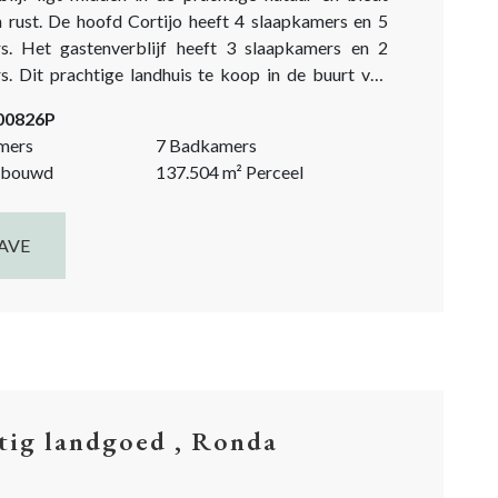
n rust. De hoofd Cortijo heeft 4 slaapkamers en 5
. Het gastenverblijf heeft 3 slaapkamers en 2
. Dit prachtige landhuis te koop in de buurt van
eeft een eigen olijfgaard en kijkt uit op het
-00826P
e landschap van het Alcornocales Natuurpark....
mers
7 Badkamers
bouwd
137.504
m²
Perceel
AVE
tig landgoed , Ronda