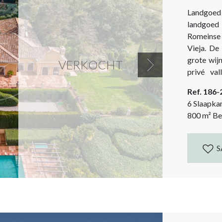
Landgoed 
landgoed 
Romeinse 
Vieja. De 
grote wij
VERKOCHT
Next
privé vallei. De villa bestaat uit een 
parkeerpl
Ref. 186
Vier gast
6 Slaapka
Zelfstandig
800
m²
Be
S