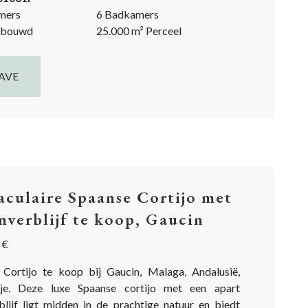
rijen voor internationale gasten....
mers
6 Badkamers
bouwd
25.000
m²
Perceel
AVE
aculaire Spaanse Cortijo met
nverblijf te koop, Gaucin
 €
 Cortijo te koop bij Gaucin, Malaga, Andalusië,
nje. Deze luxe Spaanse cortijo met een apart
blijf ligt midden in de prachtige natuur en biedt