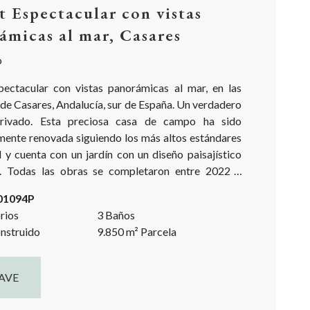
t Espectacular con vistas
ámicas al mar, Casares
o
pectacular con vistas panorámicas al mar, en las
de Casares, Andalucía, sur de España. Un verdadero
privado. Esta preciosa casa de campo ha sido
ente renovada siguiendo los más altos estándares
 y cuenta con un jardín con un diseño paisajístico
. Todas las obras se completaron entre 2022 y
entaja inesperada es un pintoresco estudio/taller en
-01094P
bosque. ¡Esta fantástica propiedad en...
rios
3 Baños
nstruido
9.850
m²
Parcela
AVE