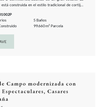
está construida en el estilo tradicional de cortijo,
r de un patio y rezuma encanto andaluz. Todo
-01002P
...
rios
5 Baños
onstruido
99.660
m²
Parcela
AVE
de Campo modernizada con
s Espectaculares, Casares
aña