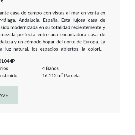
 €
ante casa de campo con vistas al mar en venta en
Málaga, Andalucía, España. Esta lujosa casa de
sido modernizada en su totalidad recientemente y
 mezcla perfecta entre una encantadora casa de
aluza y un cómodo hogar del norte de Europa. La
la luz natural, los espacios abiertos, la colorida
a y las vistas al mar Mediterráneo, el peñón de
-01044P
...
rios
4 Baños
nstruido
16.112
m²
Parcela
AVE