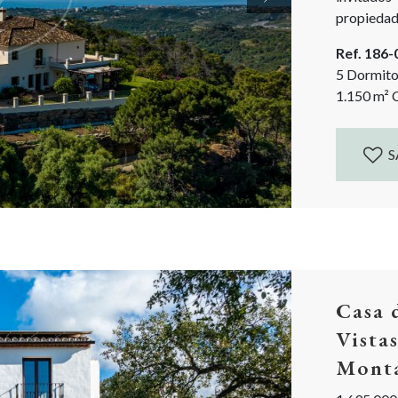
propiedad 
alrededo
Ref. 186
construido
5 Dormito
1.150
m²
C
S
Casa 
Vista
Mont