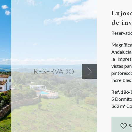
Lujos
de in
Reservad
Magnífic
Andalucía,
la impres
vistas pan
RESERVADO
pintores
Next
increíbl
preciosos 
Ref. 186
a casa y p
5 Dormito
362
m²
Co
S