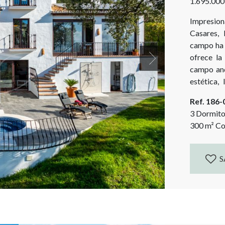
1.695.000
Impresion
Casares, 
campo ha 
ofrece la
Next
campo and
estética, 
buganvill
Ref. 186
Gibraltar y
3 Dormito
300
m²
Co
S