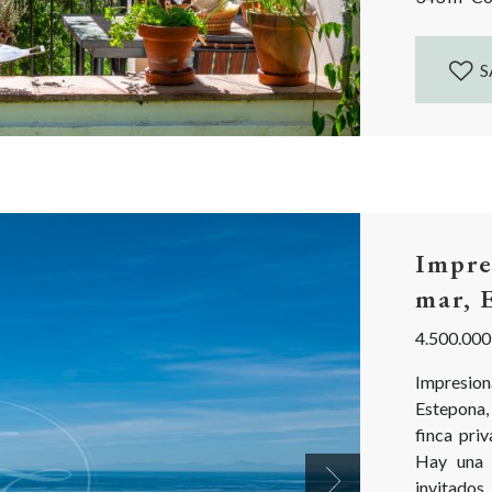
S
Impre
mar, 
4.500.000
Impresion
Estepona,
finca pri
Hay una 
invitados
Next