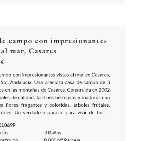
de campo con impresionantes
 al mar, Casares
 €
ampo con impresionantes vistas al mar en Casares,
 Sol, Andalucía. Una preciosa casa de campo de 3
os en las montañas de Casares. Construida en 2002
iales de calidad. Jardines hermosos y maduros con
s flores fragantes y coloridas, árboles frutales,
robles. Un verdadero paraíso para vivir de forma
rmanente o como casa de vacaciones. ¡Es un sueño
-01069P
hecho realidad! Se accede por...
rios
3 Baños
nstruido
8.000
m²
Parcela