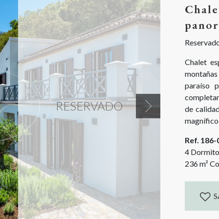
Chale
panor
Reservad
Chalet es
montañas 
paraíso 
completam
RESERVADO
de calidad
Next
magnífico
2023. La v
Ref. 186
medio del 
4 Dormito
236
m²
Co
S