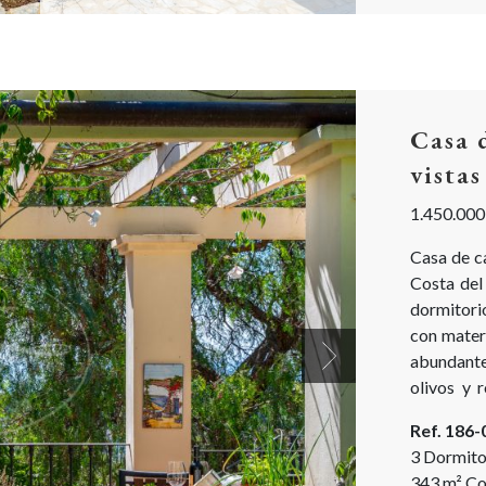
Casa 
vistas
1.450.000
Casa de c
Costa del
dormitori
con mater
abundante
Next
olivos y 
(semi) pe
Ref. 186
3 Dormito
343
m²
Co