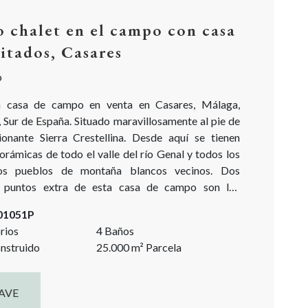
o chalet en el campo con casa
vitados, Casares
o
a casa de campo en venta en Casares, Málaga,
 Sur de España. Situado maravillosamente al pie de
ionante Sierra Crestellina. Desde aquí se tienen
orámicas de todo el valle del río Genal y todos los
cos pueblos de montaña blancos vecinos. Dos
es puntos extra de esta casa de campo son los
jardines. Llenos de color, siempre es un placer llegar
-01051P
asar tiempo...
rios
4 Baños
nstruido
25.000
m²
Parcela
AVE