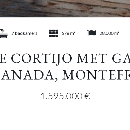
7 badkamers
678 m²
28.000 m²
 CORTIJO MET G
ANADA, MONTEF
1.595.000 €