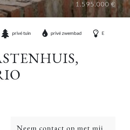
1.595.000 €
privé tuin
privé zwembad
E
ASTENHUIS,
RIO
Neem contact op met mij