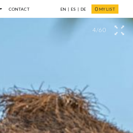
0
CONTACT
EN
ES
DE
MY LIST
4/60