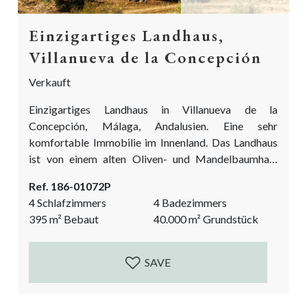
Einzigartiges Landhaus,
Villanueva de la Concepción
Verkauft
Einzigartiges Landhaus in Villanueva de la
Concepción, Málaga, Andalusien. Eine sehr
komfortable Immobilie im Innenland. Das Landhaus
ist von einem alten Oliven- und Mandelbaumhain
umgeben und bietet einen Blick auf den
Ref. 186-01072P
beeindruckenden Naturpark El Torcal. Das Haus
4 Schlafzimmers
4 Badezimmers
wurde 2007 erbaut worden und mit vielen
395
m²
Bebaut
40.000
m²
Grundstück
authentischen Details versehen, die ihm ein echtes
andalusisches Flair verleihen. Antike Holztüren, der
gepflasterte Innenhof, die hohen Balkendecken, die
SAVE
Steinmauern im Garten – hier weiß man,...