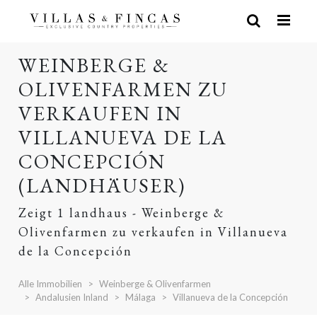
WEINBERGE &
OLIVENFARMEN ZU
VERKAUFEN IN
VILLANUEVA DE LA
CONCEPCIÓN
(LANDHÄUSER)
Zeigt 1 landhaus - Weinberge &
Olivenfarmen zu verkaufen in Villanueva
de la Concepción
Alle Immobilien
Weinberge & Olivenfarmen
Andalusien Inland
Málaga
Villanueva de la Concepción