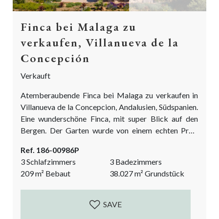
Finca bei Malaga zu
verkaufen, Villanueva de la
Concepción
Verkauft
Atemberaubende Finca bei Malaga zu verkaufen in
Villanueva de la Concepcion, Andalusien, Südspanien.
Eine wunderschöne Finca, mit super Blick auf den
Bergen. Der Garten wurde von einem echten Profi
sorgfältig angelegt und bepflanzt! Wenn Sie auf der
Ref. 186-00986P
Suche nach einer warmen, gemütlichen Landvilla sind,
3 Schlafzimmers
3 Badezimmers
die Sie Ihr Zuhause nennen können, ist dies Ihre
209
m²
Bebaut
38.027
m²
Grundstück
Chance. Direkter Zugang von der Hauptstraße zum
Grundstück. Alte Olivenbäume säumen die
Zufahrtsstraße, die zum Haus hinaufführt....
SAVE