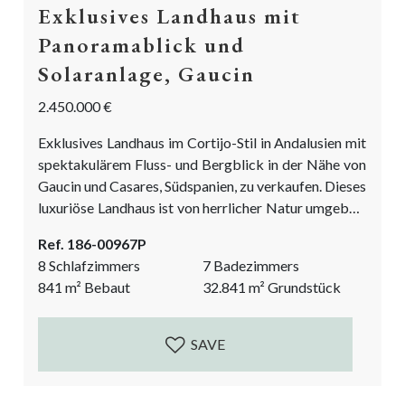
Exklusives Landhaus mit
Panoramablick und
Solaranlage, Gaucin
2.450.000 €
Exklusives Landhaus im Cortijo-Stil in Andalusien mit
spektakulärem Fluss- und Bergblick in der Nähe von
Gaucin und Casares, Südspanien, zu verkaufen. Dieses
luxuriöse Landhaus ist von herrlicher Natur umgeben.
Gebaut nach einem hohen Standard mit
Ref. 186-00967P
Fußbodenheizung und Klimaanlage in den meisten
8 Schlafzimmers
7 Badezimmers
Räumen. Das Anwesen verfügt über eine eigene
841
m²
Bebaut
32.841
m²
Grundstück
Wasserversorgung aus einem Brunnen und eine
Photovoltaik-Anlage, einschließlich Batterien für die
Energieversorgung, und ein Ladegerät für ein
SAVE
Elektroauto. Dieses Luxushaus zum Verkauf in...