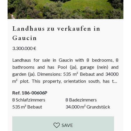
Landhaus zu verkaufen in
Gaucin
3.300.000 €
Landhaus for sale in Gaucin with 8 bedrooms, 8
bathrooms and has Pool (ja), garage (nein) and
garden (ja). Dimensions: 535 m² Bebaut and 34000
m² plot. This property, orientation south, has the
following facilities: private terrasse, hanglage,
Ref. 186-00606P
wohnzimmer, studierzimmer, wassertank,
8 Schlafzimmers
8 Badezimmers
zentralheizung, separate wohnung, küche komplett
535
m²
Bebaut
34.000
m²
Grundstück
ausgestattet, landschaftlicher ausblick, waschküche,
tv über satellit, sonnenkollektoren, gästezimmer,
abstellraum, waschküche, internet - wi-fi,
SAVE
doppelverglasung, esszimmer, guter zustand,