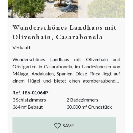
Wunderschönes Landhaus mit
Olivenhain, Casarabonela
Verkauft
Wunderschönes Landhaus mit Olivenhain und
Obstgarten in Casarabonela, im Landesinneren von
Málaga, Andalusien, Spanien. Diese Finca liegt auf
einem Hügel und bietet einen atemberaubenden
Blick auf die beeindruckende Naturlandschaft, die
Ref. 186-01064P
umliegenden Olivenhaine und die beeindruckende
3 Schlafzimmers
2 Badezimmers
Bergen von Casarabonela. Dieses Landhaus befindet
364
m²
Bebaut
30.000
m²
Grundstück
sich in einem absolut perfekten Zustand und ist die
Definition eines Traumhauses. Dieses Landhaus mit
Olivenhain ist sehr leicht und schnell zu erreichen und
SAVE
verfügt über ein privates, automatisches...