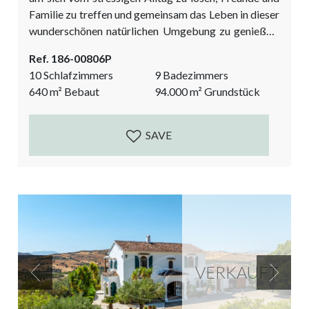
Familie zu treffen und gemeinsam das Leben in dieser
wunderschönen natürlichen Umgebung zu genießen.
Die Hauptvilla hat eine Eingangshalle mit
Ref. 186-00806P
Gästetoilette, die zu einem großen Wohnbereich mit
10 Schlafzimmers
9 Badezimmers
halboffener Küche, Essbereich und Sitzecke führt.
640
m²
Bebaut
94.000
m²
Grundstück
Von hier aus gelangt man auf großzügige Terrassen,
entweder im Innenhof, auf der Süd- oder der
Westseite. Über eine Treppe gelangen...
SAVE
VERKAUFT
Previous
Next