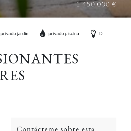
1.450.000 €
privado jardín
privado piscina
D
SIONANTES
ARES
Contácteme sobre esta