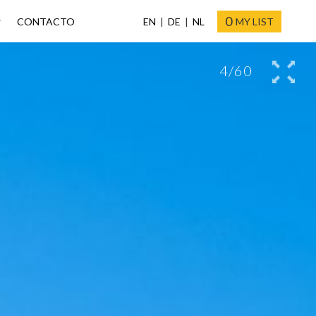
0
CONTACTO
EN
DE
NL
MY LIST
4/60