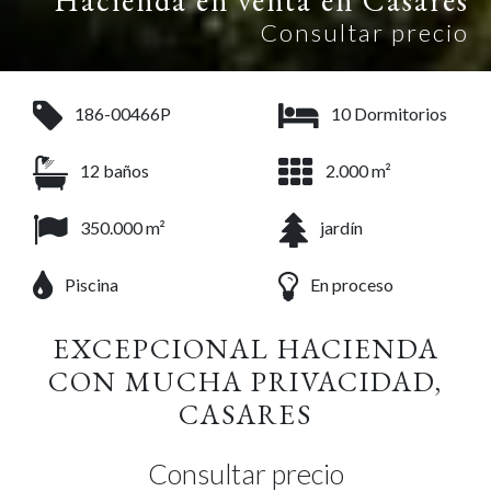
Consultar precio
186-00466P
10 Dormitorios
12 baños
2.000 m²
350.000 m²
jardín
Piscina
En proceso
EXCEPCIONAL HACIENDA
CON MUCHA PRIVACIDAD,
CASARES
Consultar precio