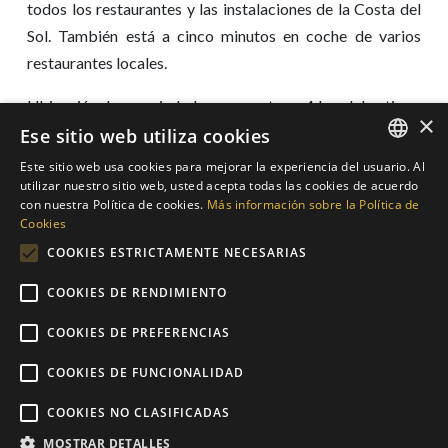
todos los restaurantes y las instalaciones de la Costa del
Sol. También está a cinco minutos en coche de varios
restaurantes locales.
Ubicación: La propiedad se encuentra a 4 km del antiguo
×
pueblo blanco de Casares, a 10 km de la playa, a 20
Ese sitio web utiliza cookies
minutos en coche de Estepona, a 30 minutos de
Este sitio web usa cookies para mejorar la experiencia del usuario. Al
ENGLISH
utilizar nuestro sitio web, usted acepta todas las cookies de acuerdo
Sotogrande, 35 minutos de Marbella, a 45 minutos a
con nuestra Política de cookies.
Más información sobre la Política de
Gibraltar (aeropuerto) y 1 hora al aeropuerto de Málaga.
SPANISH
Cookies
GERMAN
COOKIES ESTRICTAMENTE NECESARIAS
DUTCH
COMPARTIR
COOKIES DE RENDIMIENTO
COOKIES DE PREFERENCIAS
Añadir a la lista
COOKIES DE FUNCIONALIDAD
Contácteme sobre esta
COOKIES NO CLASIFICADAS
MOSTRAR DETALLES