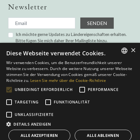
Newsletter
SENDEN
Ich möchte gerne Updates zu Ländereigenschaften erhalten.
Bitte fügen Sie mich daher Ihrer Mailingliste hinzu.
Ich habe gelesen und bin damit einverstanden die
×
Diese Webseite verwendet Cookies.
Datenschutz-Bestimmungen.
Wir verwenden Cookies, um die Benutzerfreundlichkeit unserer
ENGLISH
Website zu verbessern. Durch die weitere Nutzung unserer Webseite
stimmen Sie der Verwendung von Cookies gemäß unserer Cookie-
SPANISH
Richtlinie zu.
Lesen Sie mehr über die Cookie-Richtlinie
GERMAN
UNBEDINGT ERFORDERLICH
PERFORMANCE
DUTCH
TARGETING
FUNKTIONALITÄT
Datenschutz-Bestimmungen
|
Cookies Policy
|
Web-Bedingungen
|
UNKLASSIFIZIERTE
Gebaut von
inmoba.com
| Entworfen von
Nevill
DETAILS ANZEIGEN
ALLE AKZEPTIEREN
ALLE ABLEHNEN