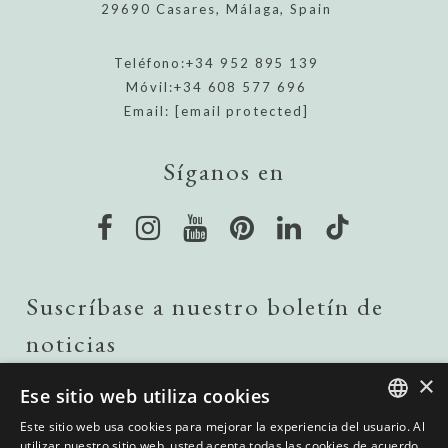
29690 Casares, Málaga, Spain
Teléfono:
+34 952 895 139
Móvil:
+34 608 577 696
Email:
[email protected]
Síganos en
Suscríbase a nuestro boletín de
noticias
×
Ese sitio web utiliza cookies
ENVIAR
Este sitio web usa cookies para mejorar la experiencia del usuario. Al
Me gustaría recibir actualizaciones sobre propiedades de
ENGLISH
utilizar nuestro sitio web, usted acepta todas las cookies de acuerdo