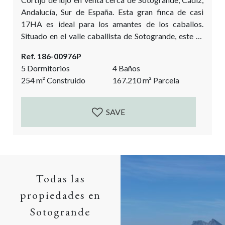
Andalucía, Sur de España. Esta gran finca de casi
17HA es ideal para los amantes de los caballos.
Situado en el valle caballista de Sotogrande, este es
un sueño hecho realidad para cualquiera que busque
Ref. 186-00976P
tener una finca acogedora. Una hermosa parcela de
5 Dormitorios
4 Baños
colinas onduladas con tierras de pastoreo. Esta
254
m²
Construido
167.210
m²
Parcela
propiedad está lista para un nuevo propietario, con un
poco de...
SAVE
Todas las
propiedades en
Sotogrande