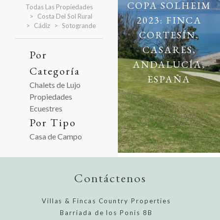
COPA SOLHEIM
Todas Las Propiedades
Costa Del Sol Rural
2023: FINCA
Cádiz
Sotogrande
CORTESÍN,
CASARES,
Por
ANDALUCÍA,
Categoría
ESPAÑA
Chalets de Lujo
Propiedades
Ecuestres
Por Tipo
Casa de Campo
Contáctenos
Villas & Fincas Country Properties
Barriada de los Ponis 8B