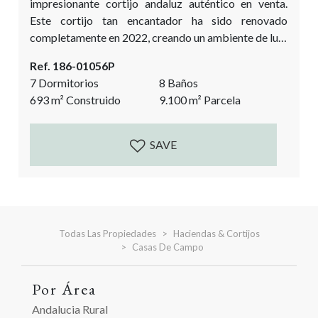
impresionante cortijo andaluz auténtico en venta.
Este cortijo tan encantador ha sido renovado
completamente en 2022, creando un ambiente de lujo
y una casa de estilo hermoso. ¡Los impresionantes
Ref. 186-01056P
espacios exteriores son la guinda del pastel! Su
7 Dormitorios
8 Baños
ubicación única, repleta de almendros y olivos, ofrece
693
m²
Construido
9.100
m²
Parcela
vistas espectaculares desde todos los rincones. Este
cortijo es ideal tanto como escapada privada de...
SAVE
Todas Las Propiedades
Haciendas & Cortijos
Casas De Campo
Por Área
Andalucia Rural