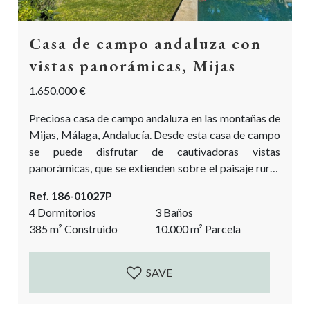
Casa de campo andaluza con
vistas panorámicas, Mijas
1.650.000 €
Preciosa casa de campo andaluza en las montañas de
Mijas, Málaga, Andalucía. Desde esta casa de campo
se puede disfrutar de cautivadoras vistas
panorámicas, que se extienden sobre el paisaje rural,
la Sierra de Ronda e incluso el brillante mar
Ref. 186-01027P
Mediterráneo. Esta fantástica casa de campo tiene 2
4 Dormitorios
3 Baños
dormitorios en la casa principal y 2 dormitorios
385
m²
Construido
10.000
m²
Parcela
adicionales en el anexo de invitados. Absolutamente
perfecto para proporcionar privacidad a sus
invitados. Esta...
SAVE