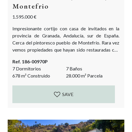
Montefrio
1.595.000 €
Impresionante cortijo con casa de invitados en la
provincia de Granada, Andalucía, sur de España.
Cerca del pintoresco pueblo de Montefrío. Rara vez
vemos propiedades que hayan sido restauradas con
tanto encanto, calidad, atención al detalle y amor por
Ref. 186-00970P
la artesanía. Esta propiedad rural única está situada
7 Dormitorios
7 Baños
en medio de los olivares. Cuenta con un cortijo
678
m²
Construido
28.000
m²
Parcela
principal con patio de entrada, una casa de invitados
totalmente equipada, una capilla, espacio...
SAVE