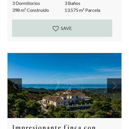
3 Dormitorios
3 Baños
andaluz. Actualmente una espaciosa casa principal de
398
m²
Construido
13.575
m²
Parcela
2 dormitorios y un dormitorio en-suite, separado de
la casa principal. La perfecta propiedad rural de...
SAVE
Previous
Next
Impresionante finca con