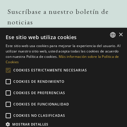
Suscríbase a nuestro boletín de
noticias
×
Ese sitio web utiliza cookies
ENVIAR
Este sitio web usa cookies para mejorar la experiencia del usuario. Al
Me gustaría recibir actualizaciones sobre propiedades de
ENGLISH
utilizar nuestro sitio web, usted acepta todas las cookies de acuerdo
campo. Agrégueme a su boletín de noticias.
con nuestra Política de cookies.
Más información sobre la Política de
He leído y estoy de acuerdo con la
Política de privacidad.
SPANISH
Cookies
GERMAN
COOKIES ESTRICTAMENTE NECESARIAS
DUTCH
COOKIES DE RENDIMIENTO
COOKIES DE PREFERENCIAS
COOKIES DE FUNCIONALIDAD
Política de privacidad
|
Cookies Policy
|
Condiciones web
| Construido
COOKIES NO CLASIFICADAS
por
inmoba.com
| Diseñado por
Nevill
MOSTRAR DETALLES