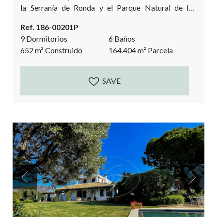
la Serranía de Ronda y el Parque Natural de los
Alcornocales. Cerca de la villa de 525m2 hay una casa
Ref. 186-00201P
de invitados o para el personal de 128m2, y un
9 Dormitorios
6 Baños
establo abierto de 128m2 con almacén de heno y
652
m²
Construido
164.404
m²
Parcela
guadarnés. Con una ubicación absolutamente
encantadora y...
SAVE
Previous
Next