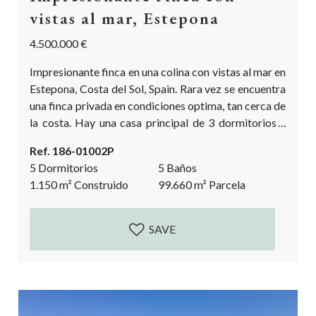
vistas al mar, Estepona
4.500.000 €
Impresionante finca en una colina con vistas al mar en
Estepona, Costa del Sol, Spain. Rara vez se encuentra
una finca privada en condiciones optima, tan cerca de
la costa. Hay una casa principal de 3 dormitorios y
una casa de invitados de 2 dormitorios, además de un
Ref. 186-01002P
gran sótano. La propiedad está construida en el estilo
5 Dormitorios
5 Baños
tradicional de cortijo, alrededor de un patio y rezuma
1.150
m²
Construido
99.660
m²
Parcela
encanto andaluz. Todo construido...
SAVE