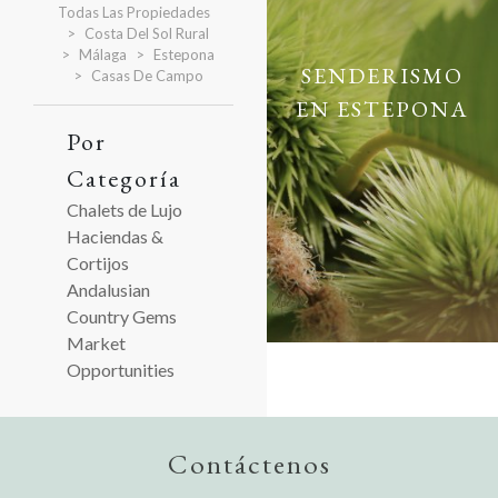
Todas Las Propiedades
Costa Del Sol Rural
Málaga
Estepona
SENDERISMO
Casas De Campo
EN ESTEPONA
Por
Categoría
Chalets de Lujo
Haciendas &
Cortijos
Andalusian
Country Gems
Market
Opportunities
Contáctenos