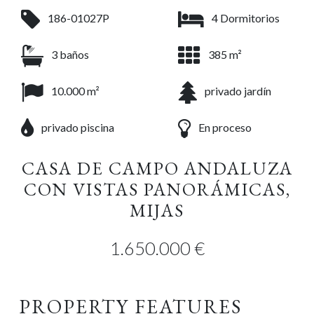
186-01027P
4 Dormitorios
3 baños
385 m²
10.000 m²
privado jardín
privado piscina
En proceso
CASA DE CAMPO ANDALUZA
CON VISTAS PANORÁMICAS,
MIJAS
1.650.000 €
PROPERTY FEATURES