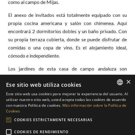
como al campo de Mijas.
El anexo de invitados está totalmente equipado con su
propia cocina americana y salón con chimenea. Aquí
encontrará 2 dormitorios dobles y un baño privado. Con
su propia terraza cubierta, donde se puede disfrutar de
comidas o una copa de vino. Es el alojamiento ideal,
cómodo e independiente.
Los jardines de esta casa de campo andaluza son
exuberantes y están muy bien cuidados. Preciosas y
×
Ese sitio web utiliza cookies
coloridas adelfas, palmeras y olivos adornan el entorno
directo. Un fantástico césped rodea la piscina. La terraza
Este sitio web usa cookies para mejorar la experiencia del usuario. Al
ENGLISH
utilizar nuestro sitio web, usted acepta todas las cookies de acuerdo
ha sido embellecida con enredaderas alrededor de los
con nuestra Política de cookies.
Más información sobre la Política de
SPANISH
pilares y macetas de terracota en el suelo.
Cookies
GERMAN
COOKIES ESTRICTAMENTE NECESARIAS
Cuenta con luz y agua de la red principal. Dispone de aire
DUTCH
acondicionado frío y calor, en los dormitorios y conexión
COOKIES DE RENDIMIENTO